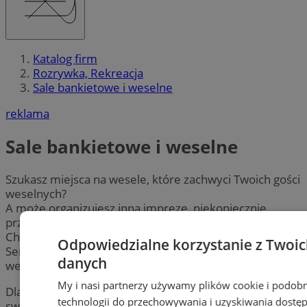
Katalog firm
Rozrywka, Rekreacja
Sale bankietowe i weselne
reklama
Sale bankietowe i weselne
Szukasz miejsca na wesele, które zachwyci Twoich gości
weselnych?
A może organizujesz inną imprezę, niekoniecznie
przyjęcie weselne?
Chorzów obfituje w takie miejsca!
Odpowiedzialne korzystanie z Twoi
Serdecznie zapraszamy do zorganizowania przyjęcia,
danych
wesela Chorzów.
My i nasi partnerzy używamy plików cookie i podob
Dla wszystkich par młodych, chcących zorganizować
technologii do przechowywania i uzyskiwania dostę
swoje wesela w Chorzowie, przygotowaliśmy katalog