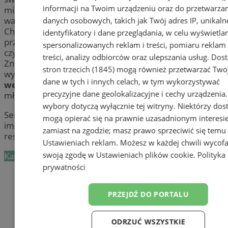
informacji na Twoim urządzeniu oraz do przetwarza
miejsc (
sal
,
domów okolicznościowych
), w których
warto wyprawić swoje przyjęcie weselne.
danych osobowych, takich jak Twój adres IP, unikaln
Chorzów i okolice oferują wiele miejsc do organizacji
identyfikatory i dane przeglądania, w celu wyświetla
przyjęcia z różnych okazji, takich jak
sala bankietowa
spersonalizowanych reklam i treści, pomiaru reklam 
czy
sala balowa
.
treści, analizy odbiorców oraz ulepszania usług.
Dos
Znajdziesz tutaj idealne miejsce na wesele – swój
stron trzecich (1845)
mogą również przetwarzać Two
wymarzony
dom przyjęć okolicznościowych
,
dom
dane w tych i innych celach, w tym wykorzystywać
weselny
dla nawet najbardziej wybrednych par
precyzyjne dane geolokalizacyjne i cechy urządzenia
młodych!
wybory dotyczą wyłącznie tej witryny. Niektórzy do
Serdecznie zapraszamy Państwa do organizowania
mogą opierać się na prawnie uzasadnionym interesi
imprez okolicznościowych w chorzowskich
zamiast na zgodzie; masz prawo sprzeciwić się temu
restauracjach! Być może mają jeszcze
wolne terminy!
Ustawieniach reklam
. Możesz w każdej chwili wycof
swoją zgodę w
Ustawieniach plików cookie
.
Polityka
Kategoria nie zawiera żadnych prezentacji firm.
prywatności
Dodaj firmę
PRZEJDŹ DO PORTALU
Pozostałe firmy w kategorii
reklama
ODRZUĆ WSZYSTKIE