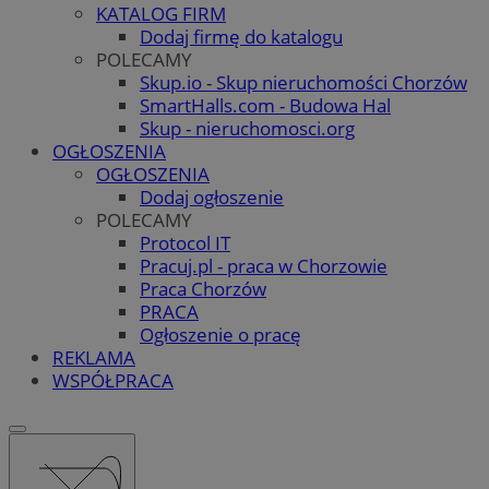
KATALOG FIRM
Dodaj firmę do katalogu
POLECAMY
Skup.io - Skup nieruchomości Chorzów
SmartHalls.com - Budowa Hal
Skup - nieruchomosci.org
OGŁOSZENIA
OGŁOSZENIA
Dodaj ogłoszenie
POLECAMY
Protocol IT
Pracuj.pl - praca w Chorzowie
Praca Chorzów
PRACA
Ogłoszenie o pracę
REKLAMA
WSPÓŁPRACA