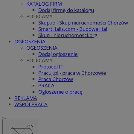
KATALOG FIRM
Dodaj firmę do katalogu
POLECAMY
Skup.io - Skup nieruchomości Chorzów
SmartHalls.com - Budowa Hal
Skup - nieruchomosci.org
OGŁOSZENIA
OGŁOSZENIA
Dodaj ogłoszenie
POLECAMY
Protocol IT
Pracuj.pl - praca w Chorzowie
Praca Chorzów
PRACA
Ogłoszenie o pracę
REKLAMA
WSPÓŁPRACA