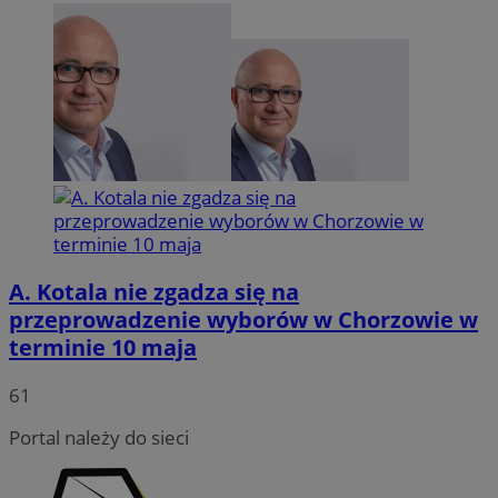
A. Kotala nie zgadza się na
przeprowadzenie wyborów w Chorzowie w
terminie 10 maja
INGRESSCOOKIE
Sesja
NGINX Inc.
bh.contextweb.com
61
Portal należy do sieci