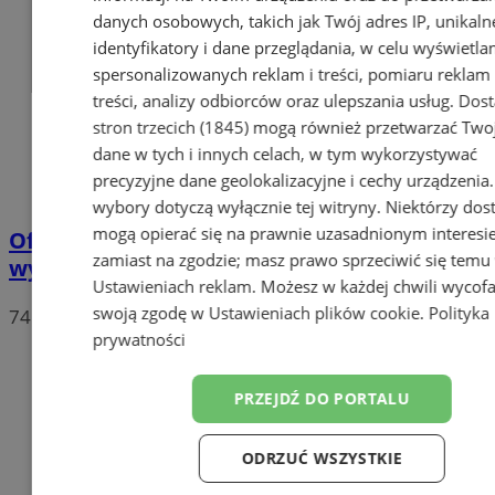
danych osobowych, takich jak Twój adres IP, unikaln
identyfikatory i dane przeglądania, w celu wyświetla
spersonalizowanych reklam i treści, pomiaru reklam 
treści, analizy odbiorców oraz ulepszania usług.
Dos
stron trzecich (1845)
mogą również przetwarzać Two
dane w tych i innych celach, w tym wykorzystywać
precyzyjne dane geolokalizacyjne i cechy urządzenia
wybory dotyczą wyłącznie tej witryny. Niektórzy do
mogą opierać się na prawnie uzasadnionym interesi
Oficjalne wyniki wyborów: W Chorzowie
zamiast na zgodzie; masz prawo sprzeciwić się temu
wygrywa Rafał Trzaskowski!
Ustawieniach reklam
. Możesz w każdej chwili wycof
swoją zgodę w
Ustawieniach plików cookie
.
Polityka
74
prywatności
PRZEJDŹ DO PORTALU
ODRZUĆ WSZYSTKIE