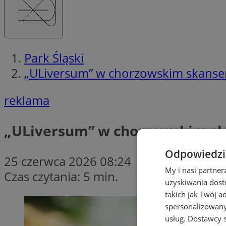
Park Śląski
„ULiversum” w chorzowskim skanseni
reklama
„ULiversum” w chorzowskim ska
Odpowiedzia
25 czerwca 2026 08:24
My i nasi partne
Czas czytania: 5 min.
uzyskiwania dost
takich jak Twój a
spersonalizowanyc
usług.
Dostawcy s