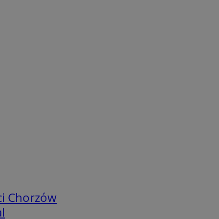
ci Chorzów
l