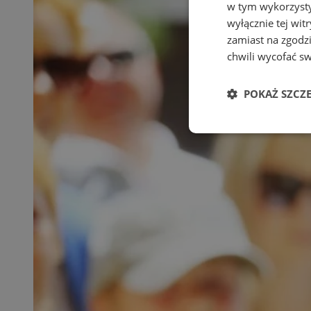
w tym wykorzysty
wyłącznie tej wi
zamiast na zgodz
chwili wycofać s
POKAŻ SZCZ
Niezbędne
Ni
Niezbędne pliki cook
zarządzanie kontem. 
Nazwa