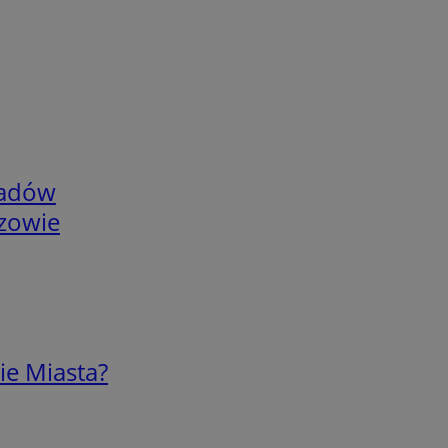
adów
rzowie
ie Miasta?