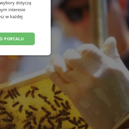
 wybory dotyczą
nym interesie
sz w każdej
DO PORTALU
esklasyfikowane
ane
owanie użytkownika i
j.