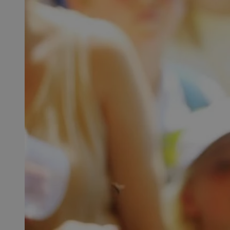
QeSessID
MvSessID
SessID
CookieScriptConse
__cf_bm
VISITOR_PRIVACY_
INGRESSCOOKIE