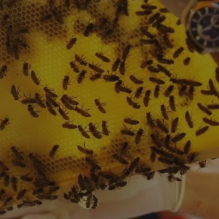
entyfikator sesji.
entyfikator sesji.
entyfikator sesji.
rzez usługę Cookie-
preferencji
 na pliki cookie.
ookie Cookie-
niania ludzi i
trony internetowej,
e ważnych raportów
ryny internetowej.
nformacje o zgodzie
ncjach dotyczących
ia z witryny.
olityki prywatności
ich przestrzeganie
temu użytkownik nie
woich preferencji,
 z regulacjami
erów obsługuje
ekście
lu optymalizacji