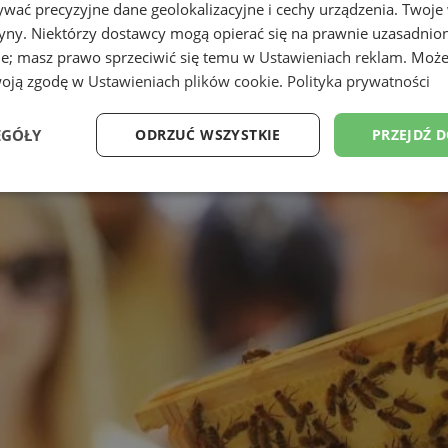
wać precyzyjne dane geolokalizacyjne i cechy urządzenia. Twoje
tryny. Niektórzy dostawcy mogą opierać się na prawnie uzasadnio
ie; masz prawo sprzeciwić się temu w
Ustawieniach reklam
. Może
woją zgodę w
Ustawieniach plików cookie
.
Polityka prywatności
EGÓŁY
ODRZUĆ WSZYSTKIE
PRZEJDŹ 
Wydajność
Targetowanie
Funkcjonalność
Ni
ezbędne
Wydajność
Targetowanie
Funkcjonalność
Niesklasyfikow
ie umożliwiają korzystanie z podstawowych funkcji strony internetowej, takich jak log
Bez niezbędnych plików cookie nie można prawidłowo korzystać ze strony internetowe
Okres
Provider
/
Domena
Opis
przechowywania