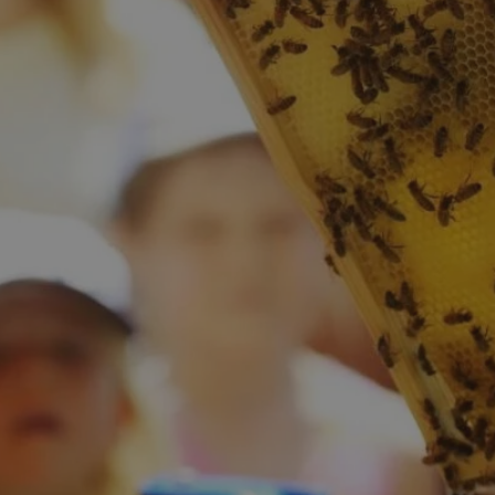
mojchorzow.pl
1 rok
Ten plik cookie przechowuje id
mojchorzow.pl
1 rok
Ten plik cookie przechowuje id
mojchorzow.pl
1 rok
Ten plik cookie przechowuje id
nt
4 tygodnie 2 dni
Ten plik cookie jest używany p
CookieScript
Script.com do zapamiętywania 
mojchorzow.pl
dotyczących zgody użytkownika
Jest to konieczne, aby baner c
Script.com działał poprawnie.
29 minut 53
Ten plik cookie służy do rozróż
Cloudflare Inc.
sekundy
botów. Jest to korzystne dla s
.temu.com
ponieważ umożliwia tworzeni
na temat korzystania z jej wit
METADATA
5 miesięcy 4
Ten plik cookie przechowuje i
YouTube
tygodnie
użytkownika oraz jego prefere
.youtube.com
prywatności podczas korzystan
Rejestruje wybory dotyczące p
Google Privacy Policy
i ustawień zgody, zapewniając 
w kolejnych wizytach. Dzięki 
musi ponownie konfigurować s
co zwiększa wygodę i zgodność
ochrony danych.
Sesja
Rejestruje, który klaster serw
NGINX Inc.
gościa. Jest to używane w kont
bh.contextweb.com
równoważenia obciążenia w ce
doświadczenia użytkownika.