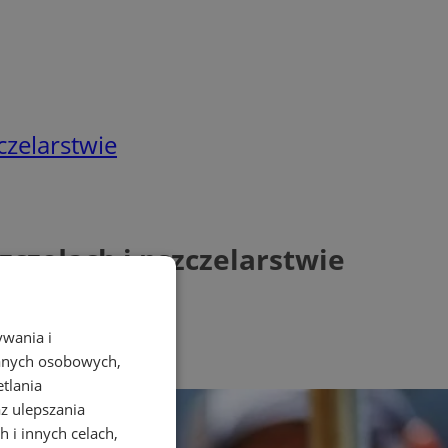
czelarstwie
czołach i pszczelarstwie
ywania i
danych osobowych,
etlania
az ulepszania
 i innych celach,