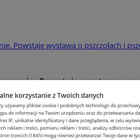
e. Powstaje wystawa o pszczołach i psz
nsenie. Powstaje wystawa o psz
lne korzystanie z Twoich danych
rzy używamy plików cookie i podobnych technologii do przechow
ępu do informacji na Twoim urządzeniu oraz do przetwarzania 
dres IP, unikalne identyfikatory i dane przeglądania, w celu wyświ
h reklam i treści, pomiaru reklam i treści, analizy odbiorców or
tron trzecich (1845)
mogą również przetwarzać Twoje dane w tych