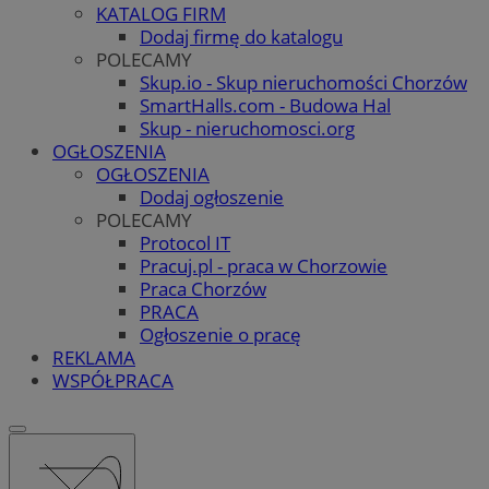
KATALOG FIRM
Dodaj firmę do katalogu
POLECAMY
Skup.io - Skup nieruchomości Chorzów
SmartHalls.com - Budowa Hal
Skup - nieruchomosci.org
OGŁOSZENIA
OGŁOSZENIA
Dodaj ogłoszenie
POLECAMY
Protocol IT
Pracuj.pl - praca w Chorzowie
Praca Chorzów
PRACA
Ogłoszenie o pracę
REKLAMA
WSPÓŁPRACA