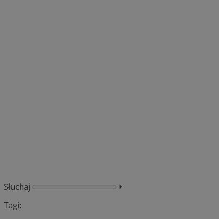
Słuchaj
⏵︎
Tagi: