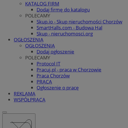
KATALOG FIRM
Dodaj firmę do katalogu
POLECAMY
Skup.io - Skup nieruchomości Chorzów
SmartHalls.com - Budowa Hal
Skup - nieruchomosci.org
OGŁOSZENIA
OGŁOSZENIA
Dodaj ogłoszenie
POLECAMY
Protocol IT
Pracuj.pl - praca w Chorzowie
Praca Chorzów
PRACA
Ogłoszenie o pracę
REKLAMA
WSPÓŁPRACA