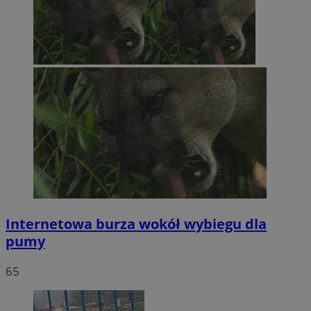
Internetowa burza wokół wybiegu dla
pumy
65