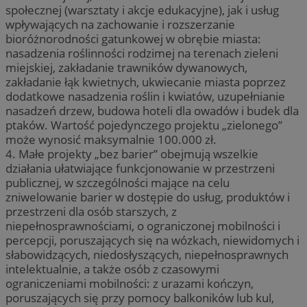
społecznej (warsztaty i akcje edukacyjne), jak i usług
wpływających na zachowanie i rozszerzanie
bioróżnorodności gatunkowej w obrębie miasta:
nasadzenia roślinności rodzimej na terenach zieleni
miejskiej, zakładanie trawników dywanowych,
zakładanie łąk kwietnych, ukwiecanie miasta poprzez
dodatkowe nasadzenia roślin i kwiatów, uzupełnianie
nasadzeń drzew, budowa hoteli dla owadów i budek dla
ptaków. Wartość pojedynczego projektu „zielonego”
może wynosić maksymalnie 100.000 zł.
4. Małe projekty „bez barier” obejmują wszelkie
działania ułatwiające funkcjonowanie w przestrzeni
publicznej, w szczególności mające na celu
zniwelowanie barier w dostępie do usług, produktów i
przestrzeni dla osób starszych, z
niepełnosprawnościami, o ograniczonej mobilności i
percepcji, poruszających się na wózkach, niewidomych i
słabowidzących, niedosłyszących, niepełnosprawnych
intelektualnie, a także osób z czasowymi
ograniczeniami mobilności: z urazami kończyn,
poruszających się przy pomocy balkoników lub kul,