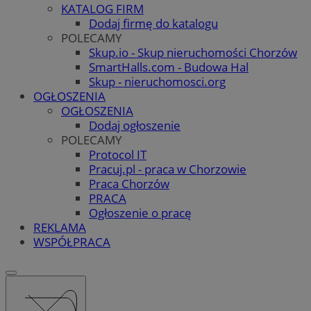
KATALOG FIRM
Dodaj firmę do katalogu
POLECAMY
Skup.io - Skup nieruchomości Chorzów
SmartHalls.com - Budowa Hal
Skup - nieruchomosci.org
OGŁOSZENIA
OGŁOSZENIA
Dodaj ogłoszenie
POLECAMY
Protocol IT
Pracuj.pl - praca w Chorzowie
Praca Chorzów
PRACA
Ogłoszenie o pracę
REKLAMA
WSPÓŁPRACA