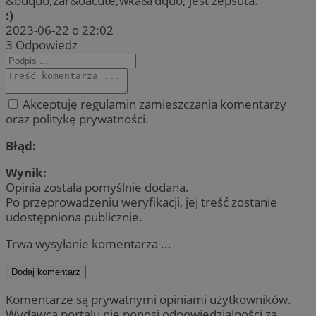
&bdquo;żar&oacute;wka&rdquo; jest zepsuta.
:)
2023-06-22 o 22:02
3
Odpowiedz
Akceptuję regulamin zamieszczania komentarzy
oraz politykę prywatności.
Błąd:
Wynik:
Opinia została pomyślnie dodana.
Po przeprowadzeniu weryfikacji, jej treść zostanie
udostępniona publicznie.
Trwa wysyłanie komentarza ...
Dodaj komentarz
Komentarze są prywatnymi opiniami użytkowników.
Wydawca portalu nie ponosi odpowiedzialności za