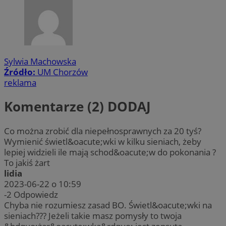
Sylwia Machowska
Źródło:
UM Chorzów
reklama
Komentarze (2)
DODAJ
Co można zrobić dla niepełnosprawnych za 20 tyś?
Wymienić świetl&oacute;wki w kilku sieniach, żeby
lepiej widzieli ile mają schod&oacute;w do pokonania ?
To jakiś żart
lidia
2023-06-22 o 10:59
-2
Odpowiedz
Chyba nie rozumiesz zasad BO. Świetl&oacute;wki na
sieniach??? Jeżeli takie masz pomysły to twoja