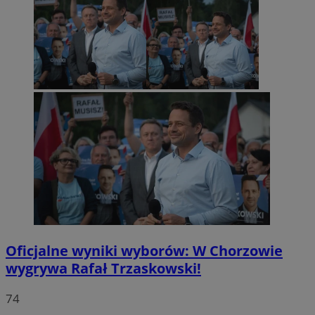
Oficjalne wyniki wyborów: W Chorzowie
wygrywa Rafał Trzaskowski!
74