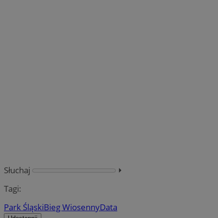
Słuchaj
⏵︎
Tagi:
Park Śląski
Bieg Wiosenny
Data