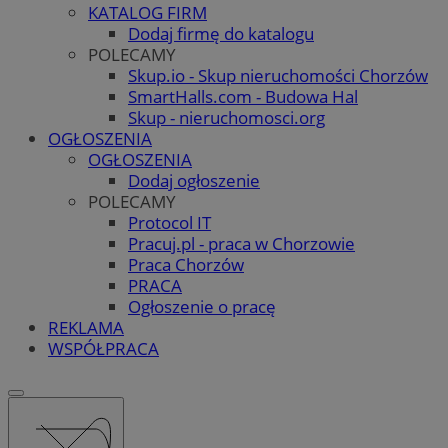
KATALOG FIRM
Dodaj firmę do katalogu
POLECAMY
Skup.io - Skup nieruchomości Chorzów
SmartHalls.com - Budowa Hal
Skup - nieruchomosci.org
OGŁOSZENIA
OGŁOSZENIA
Dodaj ogłoszenie
POLECAMY
Protocol IT
Pracuj.pl - praca w Chorzowie
Praca Chorzów
PRACA
Ogłoszenie o pracę
REKLAMA
WSPÓŁPRACA