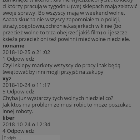
ci którzy pracują w tygodniu (we) sklepach mają załatwić
swoje sprawy. Bo wszyscy mają w weekend wolne.
Aaaaa skucha nie wszyscy zapomniałem o policji,
straży,pogotowiu,ochronie,kasjerkach w kinie (bo
przecież wolne to trza obejrzeć jakiś film) o i jeszcze
księża przecież oni też powinni mieć wolne niedziele.
noname
2018-10-25 o 21:02
1
Odpowiedz
Czyli sklepy markety wszyscy do pracy i tak będą
świętować by inni mogli przyjść na zakupy
xyz
2018-10-24 o 11:17
5
Odpowiedz
Chyba juz wystarczy tych wolnych niedziel co?
Jak ktos ma problem ze musi robic to moze poszukac
innej roboty.
liber
2018-10-24 o 12:34
4
Odpowiedz