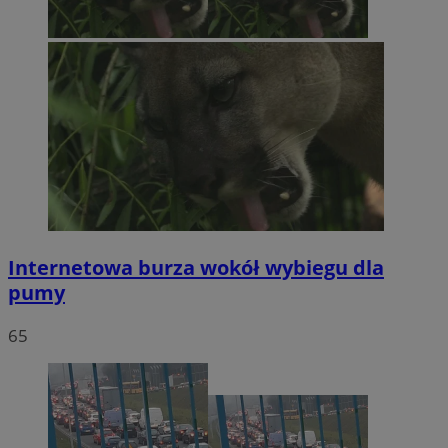
Internetowa burza wokół wybiegu dla
pumy
65