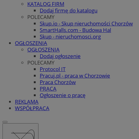
KATALOG FIRM
Dodaj firmę do katalogu
POLECAMY
Skup.io - Skup nieruchomości Chorzów
SmartHalls.com - Budowa Hal
Skup - nieruchomosci.org
OGŁOSZENIA
OGŁOSZENIA
Dodaj ogłoszenie
POLECAMY
Protocol IT
Pracuj.pl - praca w Chorzowie
Praca Chorzów
PRACA
Ogłoszenie o pracę
REKLAMA
WSPÓŁPRACA