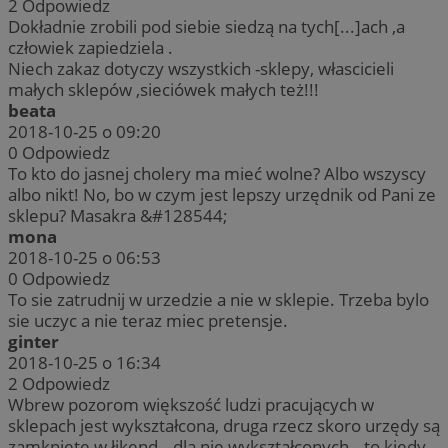
2
Odpowiedz
Dokładnie zrobili pod siebie siedzą na tych[...]ach ,a
człowiek zapiedziela .
Niech zakaz dotyczy wszystkich -sklepy, włascicieli
małych sklepów ,sieciówek małych też!!!
beata
2018-10-25 o 09:20
0
Odpowiedz
To kto do jasnej cholery ma mieć wolne? Albo wszyscy
albo nikt! No, bo w czym jest lepszy urzędnik od Pani ze
sklepu? Masakra &#128544;
mona
2018-10-25 o 06:53
0
Odpowiedz
To sie zatrudnij w urzedzie a nie w sklepie. Trzeba bylo
sie uczyc a nie teraz miec pretensje.
ginter
2018-10-25 o 16:34
2
Odpowiedz
Wbrew pozorom większość ludzi pracujących w
sklepach jest wykształcona, druga rzecz skoro urzędy są
zamknięte w łikend...dla nie wykształconych...to kiedy