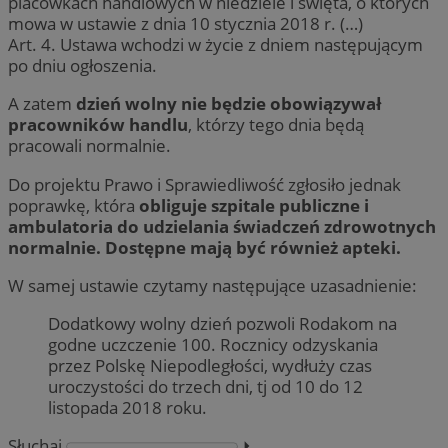
placówkach handlowych w niedziele i święta, o których
mowa w ustawie z dnia 10 stycznia 2018 r. (…)
Art. 4. Ustawa wchodzi w życie z dniem następującym
po dniu ogłoszenia.
A zatem
dzień wolny nie będzie obowiązywał
pracowników handlu
, którzy tego dnia będą
pracowali normalnie.
Do projektu Prawo i Sprawiedliwość zgłosiło jednak
poprawkę, która
obliguje szpitale publiczne i
ambulatoria do udzielania świadczeń zdrowotnych
normalnie. Dostępne mają być również apteki.
W samej ustawie czytamy następujące uzasadnienie:
Dodatkowy wolny dzień pozwoli Rodakom na
godne uczczenie 100. Rocznicy odzyskania
przez Polskę Niepodległości, wydłuży czas
uroczystości do trzech dni, tj od 10 do 12
listopada 2018 roku.
Słuchaj
⏵︎