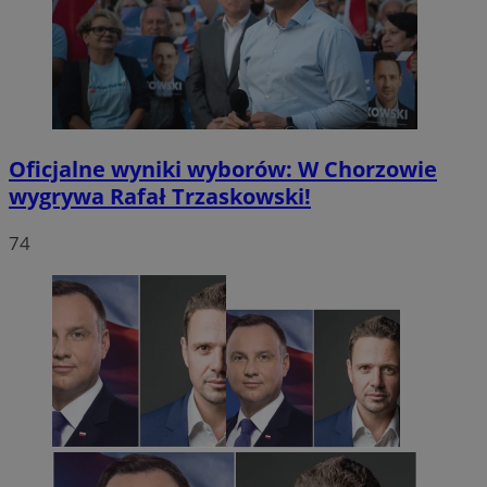
Oficjalne wyniki wyborów: W Chorzowie
wygrywa Rafał Trzaskowski!
74