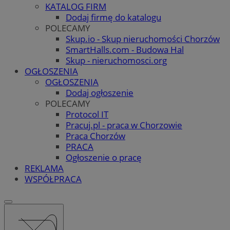
KATALOG FIRM
Dodaj firmę do katalogu
POLECAMY
Skup.io - Skup nieruchomości Chorzów
SmartHalls.com - Budowa Hal
Skup - nieruchomosci.org
OGŁOSZENIA
OGŁOSZENIA
Dodaj ogłoszenie
POLECAMY
Protocol IT
Pracuj.pl - praca w Chorzowie
Praca Chorzów
PRACA
Ogłoszenie o pracę
REKLAMA
WSPÓŁPRACA