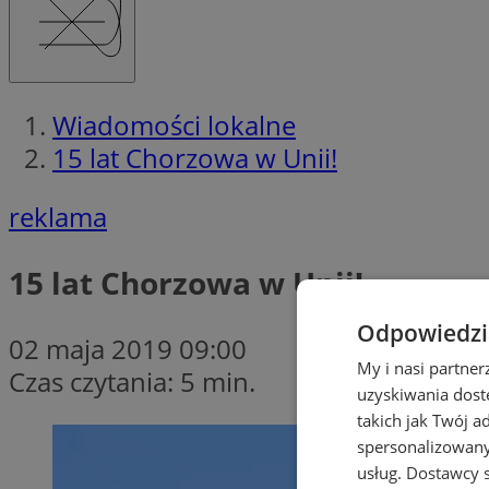
Wiadomości lokalne
15 lat Chorzowa w Unii!
reklama
15 lat Chorzowa w Unii!
Odpowiedzia
02 maja 2019 09:00
My i nasi partne
Czas czytania: 5 min.
uzyskiwania dost
takich jak Twój a
spersonalizowanyc
usług.
Dostawcy s