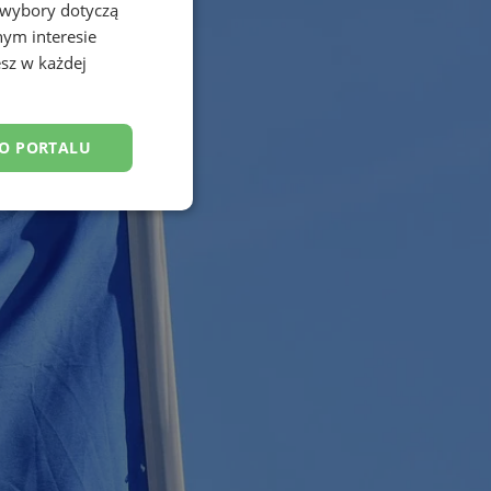
 wybory dotyczą
nym interesie
sz w każdej
DO PORTALU
esklasyfikowane
ane
owanie użytkownika i
j.