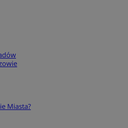
adów
rzowie
ie Miasta?