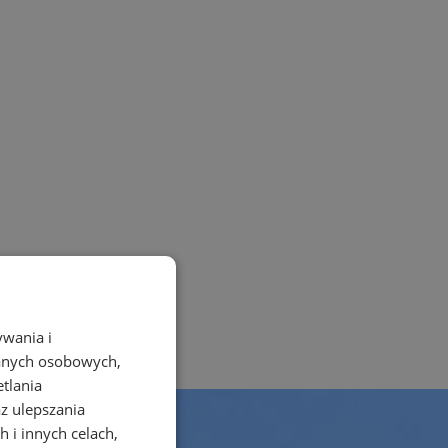
ywania i
danych osobowych,
etlania
az ulepszania
 i innych celach,