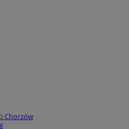
ci Chorzów
l