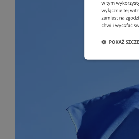
w tym wykorzysty
wyłącznie tej wi
zamiast na zgodz
chwili wycofać s
POKAŻ SZCZ
Niezbędne
Ni
Niezbędne pliki cook
zarządzanie kontem. 
Nazwa