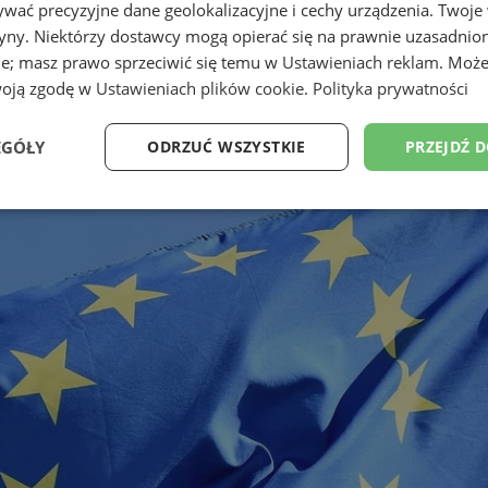
wać precyzyjne dane geolokalizacyjne i cechy urządzenia. Twoje
tryny. Niektórzy dostawcy mogą opierać się na prawnie uzasadnio
ie; masz prawo sprzeciwić się temu w
Ustawieniach reklam
. Może
woją zgodę w
Ustawieniach plików cookie
.
Polityka prywatności
EGÓŁY
ODRZUĆ WSZYSTKIE
PRZEJDŹ 
Wydajność
Targetowanie
Funkcjonalność
Ni
ezbędne
Wydajność
Targetowanie
Funkcjonalność
Niesklasyfikow
ie umożliwiają korzystanie z podstawowych funkcji strony internetowej, takich jak log
Bez niezbędnych plików cookie nie można prawidłowo korzystać ze strony internetowe
Okres
Provider
/
Domena
Opis
przechowywania