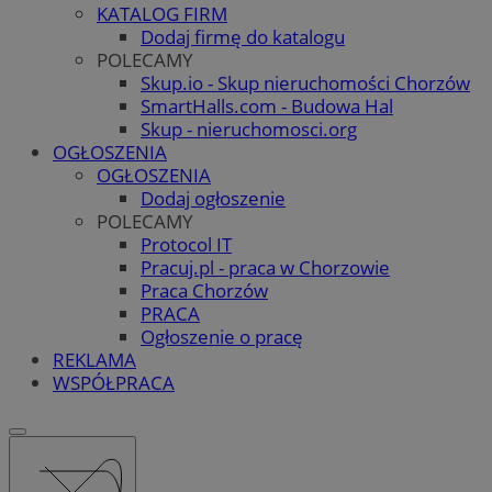
KATALOG FIRM
Dodaj firmę do katalogu
POLECAMY
Skup.io - Skup nieruchomości Chorzów
SmartHalls.com - Budowa Hal
Skup - nieruchomosci.org
OGŁOSZENIA
OGŁOSZENIA
Dodaj ogłoszenie
POLECAMY
Protocol IT
Pracuj.pl - praca w Chorzowie
Praca Chorzów
PRACA
Ogłoszenie o pracę
REKLAMA
WSPÓŁPRACA