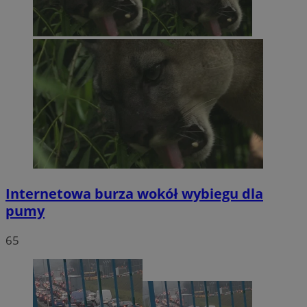
Internetowa burza wokół wybiegu dla
pumy
65