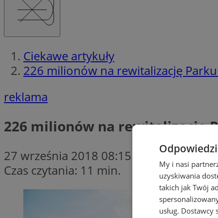
Ciekawe artykuły
226 milionów na rewitalizację Parku
reklama
226 milionów na rewitalizację P
Odpowiedzia
27 września 2018 08:15
My i nasi partne
Czas czytania: 11 min.
uzyskiwania dost
takich jak Twój a
spersonalizowanyc
usług.
Dostawcy s