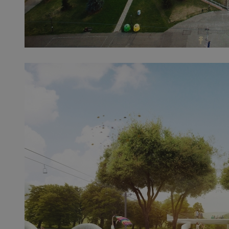
QeSessID
MvSessID
SessID
CookieScriptConse
__cf_bm
VISITOR_PRIVACY_
INGRESSCOOKIE