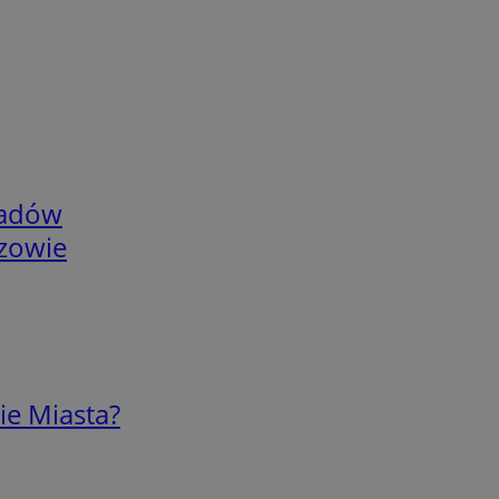
adów
rzowie
ie Miasta?