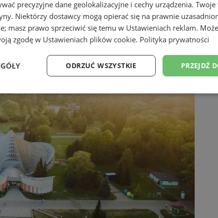
wać precyzyjne dane geolokalizacyjne i cechy urządzenia. Twoje
tryny. Niektórzy dostawcy mogą opierać się na prawnie uzasadnio
ie; masz prawo sprzeciwić się temu w
Ustawieniach reklam
. Może
woją zgodę w
Ustawieniach plików cookie
.
Polityka prywatności
EGÓŁY
ODRZUĆ WSZYSTKIE
PRZEJDŹ 
Wydajność
Targetowanie
Funkcjonalność
Ni
ezbędne
Wydajność
Targetowanie
Funkcjonalność
Niesklasyfikow
ie umożliwiają korzystanie z podstawowych funkcji strony internetowej, takich jak log
Bez niezbędnych plików cookie nie można prawidłowo korzystać ze strony internetowe
Okres
Provider
/
Domena
Opis
przechowywania