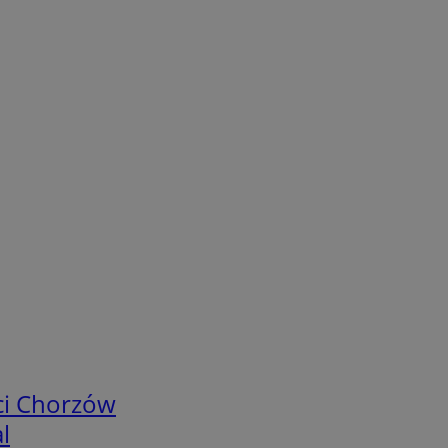
ci Chorzów
l