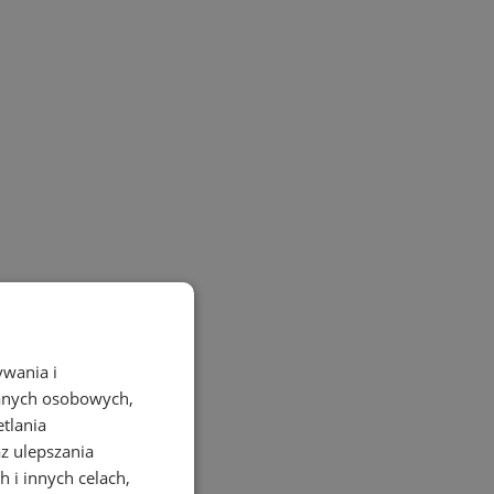
ywania i
danych osobowych,
etlania
az ulepszania
 i innych celach,