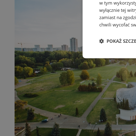
w tym wykorzysty
wyłącznie tej wi
zamiast na zgodz
chwili wycofać s
POKAŻ SZCZ
Niezbędne
Ni
Niezbędne pliki cook
zarządzanie kontem. 
Nazwa