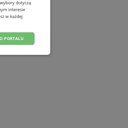
 wybory dotyczą
nym interesie
sz w każdej
DO PORTALU
esklasyfikowane
ane
owanie użytkownika i
j.