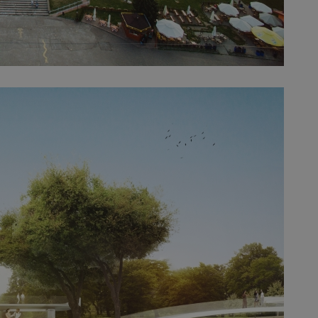
mojchorzow.pl
1 rok
Ten plik cookie przechowuje id
mojchorzow.pl
1 rok
Ten plik cookie przechowuje id
mojchorzow.pl
1 rok
Ten plik cookie przechowuje id
nt
4 tygodnie 2 dni
Ten plik cookie jest używany p
CookieScript
Script.com do zapamiętywania 
mojchorzow.pl
dotyczących zgody użytkownika
Jest to konieczne, aby baner c
Script.com działał poprawnie.
29 minut 53
Ten plik cookie służy do rozróż
Cloudflare Inc.
sekundy
botów. Jest to korzystne dla s
.temu.com
ponieważ umożliwia tworzeni
na temat korzystania z jej wit
METADATA
5 miesięcy 4
Ten plik cookie przechowuje i
YouTube
tygodnie
użytkownika oraz jego prefere
.youtube.com
prywatności podczas korzystan
Rejestruje wybory dotyczące p
Google Privacy Policy
i ustawień zgody, zapewniając 
w kolejnych wizytach. Dzięki 
musi ponownie konfigurować s
co zwiększa wygodę i zgodność
ochrony danych.
Sesja
Rejestruje, który klaster serw
NGINX Inc.
gościa. Jest to używane w kont
bh.contextweb.com
równoważenia obciążenia w ce
doświadczenia użytkownika.