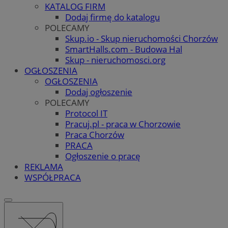
KATALOG FIRM
Dodaj firmę do katalogu
POLECAMY
Skup.io - Skup nieruchomości Chorzów
SmartHalls.com - Budowa Hal
Skup - nieruchomosci.org
OGŁOSZENIA
OGŁOSZENIA
Dodaj ogłoszenie
POLECAMY
Protocol IT
Pracuj.pl - praca w Chorzowie
Praca Chorzów
PRACA
Ogłoszenie o pracę
REKLAMA
WSPÓŁPRACA