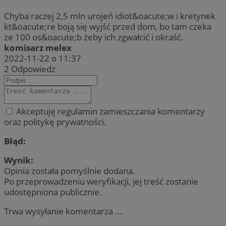
Chyba raczej 2,5 mln urojeń idiot&oacute;w i kretynek
kt&oacute;re boją się wyjść przed dom, bo tam czeka
ze 100 os&oacute;b żeby ich zgwałcić i okraść.
komisarz melex
2022-11-22 o 11:37
2
Odpowiedz
Akceptuję regulamin zamieszczania komentarzy
oraz politykę prywatności.
Błąd:
Wynik:
Opinia została pomyślnie dodana.
Po przeprowadzeniu weryfikacji, jej treść zostanie
udostępniona publicznie.
Trwa wysyłanie komentarza ...