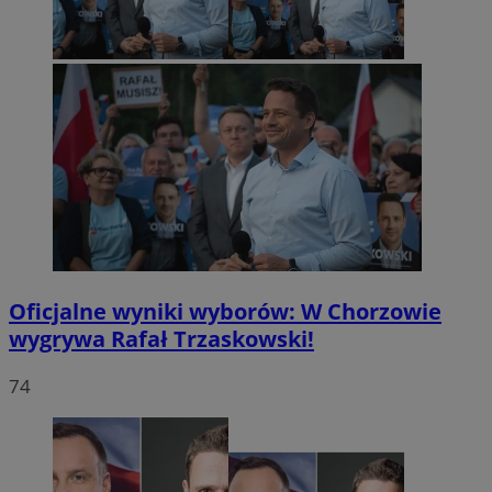
Oficjalne wyniki wyborów: W Chorzowie
wygrywa Rafał Trzaskowski!
74