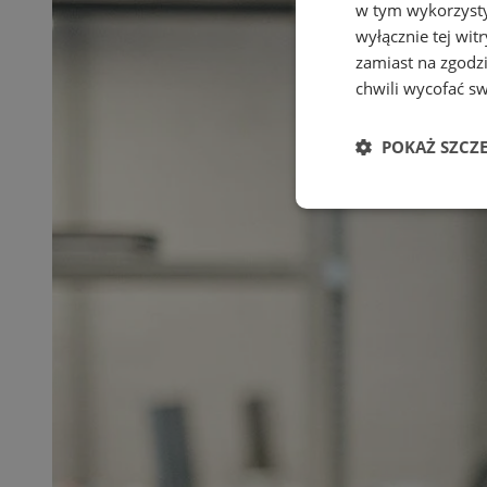
w tym wykorzysty
wyłącznie tej wi
zamiast na zgodz
chwili wycofać s
POKAŻ SZCZ
Niezbędne
Ni
Niezbędne pliki cook
zarządzanie kontem. 
Nazwa