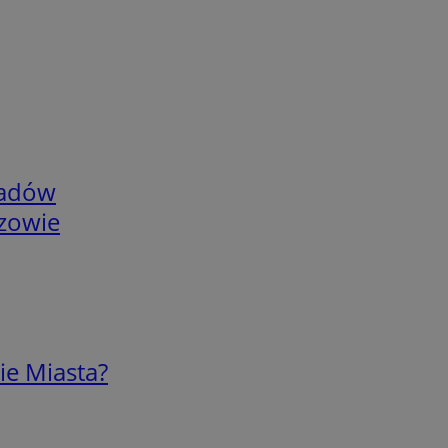
adów
rzowie
ie Miasta?