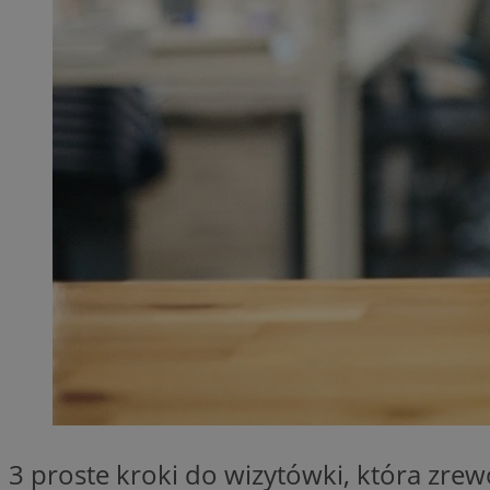
QeSessID
MvSessID
SessID
CookieScriptConse
__cf_bm
VISITOR_PRIVACY_
INGRESSCOOKIE
3 proste kroki do wizytówki, która zrew