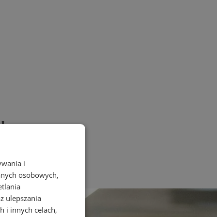
!
ywania i
danych osobowych,
etlania
az ulepszania
 i innych celach,