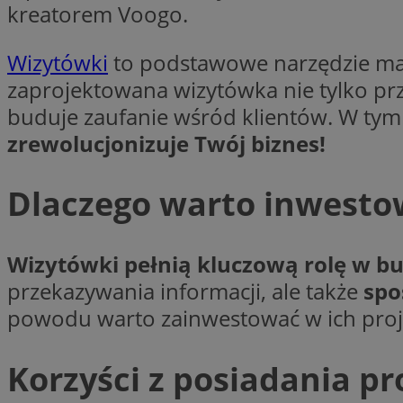
kreatorem Voogo.
li_gc
Wizytówki
to podstawowe narzędzie mar
zaprojektowana wizytówka nie tylko pr
Nazwa
buduje zaufanie wśród klientów. W tym
Nazwa
openstat_umr82x3
zrewolucjonizuje Twój biznes!
Nazwa
openstat_gid
VP
pb_rtb_ev_part
openstat_pbi939ar
Dlaczego warto inwesto
openstat_khpu8s
openstat_iy2unm5p
_clck
__gads
Wizytówki pełnią kluczową rolę w 
incap_ses_1688_32
przekazywania informacji, ale także
spo
openstat_wj089dcr
__Secure-
_clsk
ROLLOUT_TOKEN
powodu warto zainwestować w ich projek
visid_incap_322052
_clsk
Korzyści z posiadania p
bcookie