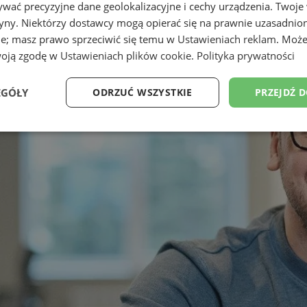
wać precyzyjne dane geolokalizacyjne i cechy urządzenia. Twoje
tryny. Niektórzy dostawcy mogą opierać się na prawnie uzasadnio
ie; masz prawo sprzeciwić się temu w
Ustawieniach reklam
. Może
woją zgodę w
Ustawieniach plików cookie
.
Polityka prywatności
EGÓŁY
ODRZUĆ WSZYSTKIE
PRZEJDŹ 
Wydajność
Targetowanie
Funkcjonalność
Ni
ezbędne
Wydajność
Targetowanie
Funkcjonalność
Niesklasyfikow
ie umożliwiają korzystanie z podstawowych funkcji strony internetowej, takich jak log
Bez niezbędnych plików cookie nie można prawidłowo korzystać ze strony internetowe
Okres
Provider
/
Domena
Opis
przechowywania