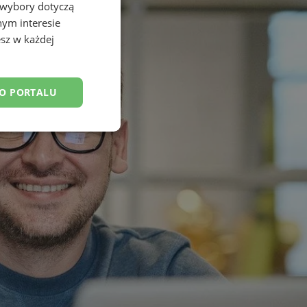
 wybory dotyczą
nym interesie
sz w każdej
DO PORTALU
esklasyfikowane
ane
owanie użytkownika i
j.