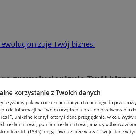
zrewolucjonizuje Twój biznes!
óra zrewolucjonizuje Twój biznes
lne korzystanie z Twoich danych
rzy używamy plików cookie i podobnych technologii do przechow
ępu do informacji na Twoim urządzeniu oraz do przetwarzania 
dres IP, unikalne identyfikatory i dane przeglądania, w celu wyświ
h reklam i treści, pomiaru reklam i treści, analizy odbiorców or
tron trzecich (1845)
mogą również przetwarzać Twoje dane w tych