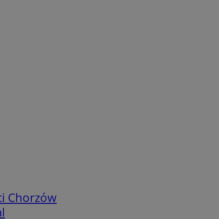
ci Chorzów
l