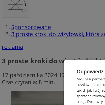
Sponsorowane
3 proste kroki do wizytówki, która 
reklama
3 proste kroki do wizytówki, kt
Odpowiedzia
17 października 2024 17:30
My i nasi partne
Czas czytania: 8 min.
uzyskiwania dost
takich jak Twój a
spersonalizowanyc
usług.
Dostawcy s