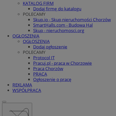
KATALOG FIRM
Dodaj firmę do katalogu
POLECAMY
Skup.io - Skup nieruchomości Chorzów
SmartHalls.com - Budowa Hal
Skup - nieruchomosci.org
OGŁOSZENIA
OGŁOSZENIA
Dodaj ogłoszenie
POLECAMY
Protocol IT
Pracuj.pl - praca w Chorzowie
Praca Chorzów
PRACA
Ogłoszenie o pracę
REKLAMA
WSPÓŁPRACA