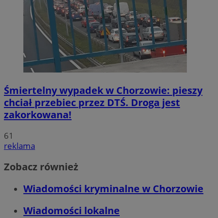
Śmiertelny wypadek w Chorzowie: pieszy
chciał przebiec przez DTŚ. Droga jest
zakorkowana!
61
reklama
Zobacz również
Wiadomości kryminalne w Chorzowie
Wiadomości lokalne