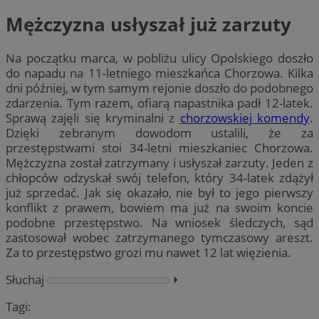
Mężczyzna usłyszał już zarzuty
Na początku marca, w pobliżu ulicy Opolskiego doszło
do napadu na 11-letniego mieszkańca Chorzowa. Kilka
dni później, w tym samym rejonie doszło do podobnego
zdarzenia. Tym razem, ofiarą napastnika padł 12-latek.
Sprawą zajęli się kryminalni z
chorzowskiej komendy
.
Dzięki zebranym dowodom ustalili, że za
przestępstwami stoi 34-letni mieszkaniec Chorzowa.
Mężczyzna został zatrzymany i usłyszał zarzuty. Jeden z
chłopców odzyskał swój telefon, który 34-latek zdążył
już sprzedać. Jak się okazało, nie był to jego pierwszy
konflikt z prawem, bowiem ma już na swoim koncie
podobne przestępstwo. Na wniosek śledczych, sąd
zastosował wobec zatrzymanego tymczasowy areszt.
Za to przestępstwo grozi mu nawet 12 lat więzienia.
Słuchaj
⏵︎
Tagi: