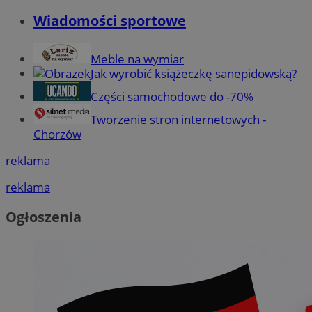
Wiadomości sportowe
Meble na wymiar
Jak wyrobić książeczkę sanepidowską?
Części samochodowe do -70%
Tworzenie stron internetowych -
Chorzów
reklama
reklama
Ogłoszenia