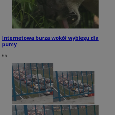
Internetowa burza wokół wybiegu dla
pumy
65