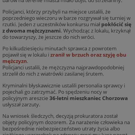
barów na terenie miasta miało dojść do strzelaniny.
Policjanci, którzy przybyli na miejsce ustalili, że
poprzedniego wieczoru w barze rozgrywał się turniej w
rzutki. Jeden z uczestników konkursu miał
pokłócić się
z dwoma mężczyznami
. Wychodząc z lokalu, krzyknął
do towarzyszy, że jeszcze do nich wróci.
Po kilkudziesięciu minutach sprawca z powrotem
pojawił się w lokalu i
zranił w brzuch oraz szyję obu
mężczyzn
.
Policjanci ustalili, że mężczyzna najprawdopodobniej
strzelił do nich z wiatrówki zasilanej śrutem.
Kryminalni błyskawicznie ustalili personalia sprawcy i
pojechali go zatrzymać. Po spędzeniu nocy w
policyjnym areszcie
36-letni mieszkaniec Chorzowa
usłyszał zarzuty.
Na wniosek śledczych, decyzją prokuratora został
objęty policyjnym dozorem. Za narażenie człowieka na
bezpośrednie niebezpieczeństwo utraty życia albo
ciężkiego uszczerbek na zdrowiu grozi mu kara nawet