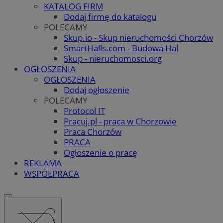
KATALOG FIRM
Dodaj firmę do katalogu
POLECAMY
Skup.io - Skup nieruchomości Chorzów
SmartHalls.com - Budowa Hal
Skup - nieruchomosci.org
OGŁOSZENIA
OGŁOSZENIA
Dodaj ogłoszenie
POLECAMY
Protocol IT
Pracuj.pl - praca w Chorzowie
Praca Chorzów
PRACA
Ogłoszenie o pracę
REKLAMA
WSPÓŁPRACA