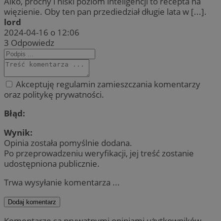
Alko, prochy i niski poziom inteligencji to recepta na
więzienie. Oby ten pan przediedział długie lata w [...].
lord
2024-04-16 o 12:06
3
Odpowiedz
Akceptuję regulamin zamieszczania komentarzy
oraz politykę prywatności.
Błąd:
Wynik:
Opinia została pomyślnie dodana.
Po przeprowadzeniu weryfikacji, jej treść zostanie
udostępniona publicznie.
Trwa wysyłanie komentarza ...
Dodaj komentarz
Komentarze są prywatnymi opiniami użytkowników.