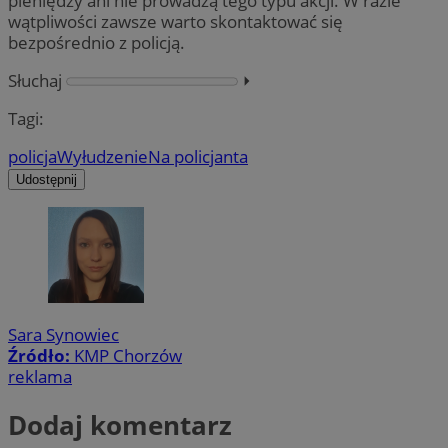
pieniędzy ani nie prowadzą tego typu akcji. W razie
wątpliwości zawsze warto skontaktować się
bezpośrednio z policją.
Słuchaj
⏵︎
Tagi:
policja
Wyłudzenie
Na policjanta
Udostępnij
Sara Synowiec
Źródło:
KMP Chorzów
reklama
Dodaj komentarz