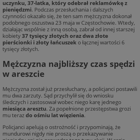
uczynku, 37-latka, który odebrał reklamówkę z
pieniędzmi
. Podczas przesłuchania i dalszych
czynności okazało się, że ten sam mężczyzna dokonał
podobnego oszustwa 23 maja w Częstochowie. Wtedy,
działając wspólnie z inną osobą, zabrał od innej starszej
kobiety
37 tysięcy złotych oraz dwa złote
pierścionki i złoty łańcuszek
o łącznej wartości 6
tysięcy złotych.
Mężczyzna najbliższy czas spędzi
w areszcie
Mężczyzna został już przesłuchany, a policjanci postawili
mu dwa zarzuty. Sąd przychylił się do wniosku
śledczych i zastosował wobec niego karę jednego
miesiąca aresztu
. Za popełnione przestępstwa grozi
mu teraz
do ośmiu lat więzienia
.
Policjanci apelują o ostrożność i przypominają, że
mundurowi nigdy nie proszą o przekazywanie