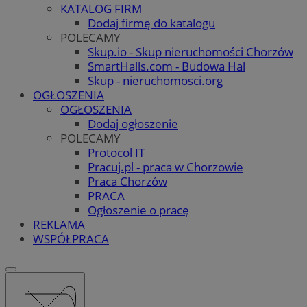
KATALOG FIRM
Dodaj firmę do katalogu
POLECAMY
Skup.io - Skup nieruchomości Chorzów
SmartHalls.com - Budowa Hal
Skup - nieruchomosci.org
OGŁOSZENIA
OGŁOSZENIA
Dodaj ogłoszenie
POLECAMY
Protocol IT
Pracuj.pl - praca w Chorzowie
Praca Chorzów
PRACA
Ogłoszenie o pracę
REKLAMA
WSPÓŁPRACA