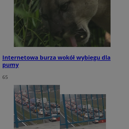
Internetowa burza wokół wybiegu dla
pumy
65