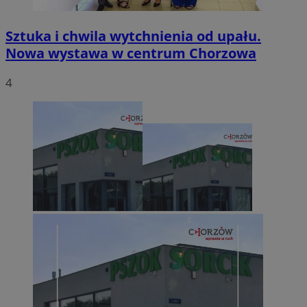
Sztuka i chwila wytchnienia od upału.
Nowa wystawa w centrum Chorzowa
4