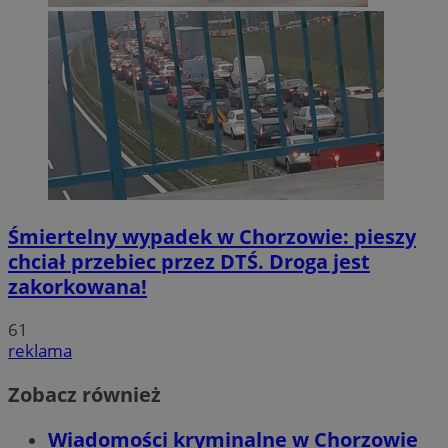
Śmiertelny wypadek w Chorzowie: pieszy
chciał przebiec przez DTŚ. Droga jest
zakorkowana!
61
reklama
Zobacz również
Wiadomości kryminalne w Chorzowie