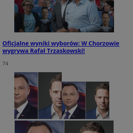
Oficjalne wyniki wyborów: W Chorzowie
wygrywa Rafał Trzaskowski!
74