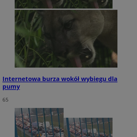
Internetowa burza wokół wybiegu dla
pumy
65