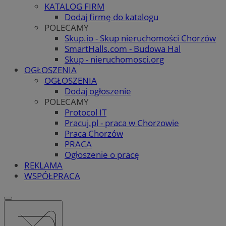
KATALOG FIRM
Dodaj firmę do katalogu
POLECAMY
Skup.io - Skup nieruchomości Chorzów
SmartHalls.com - Budowa Hal
Skup - nieruchomosci.org
OGŁOSZENIA
OGŁOSZENIA
Dodaj ogłoszenie
POLECAMY
Protocol IT
Pracuj.pl - praca w Chorzowie
Praca Chorzów
PRACA
Ogłoszenie o pracę
REKLAMA
WSPÓŁPRACA