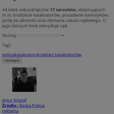
44-latek usłyszał łącznie
17 zarzutów
, obejmujących
m.in. kradzieże katalizatorów, posiadanie narkotyków,
jazdę po alkoholu oraz złamanie zakazu sądowego. O
jego dalszym losie zdecyduje sąd.
Słuchaj
⏵︎
Tagi:
policja
katalizatory
kradzież katalizatorów
Udostępnij
Artur Kristof
Źródło:
Śląska Policja
reklama