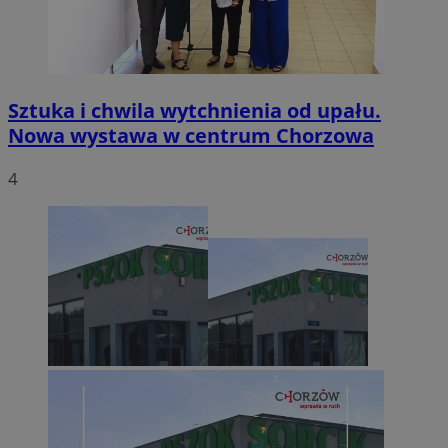
Sztuka i chwila wytchnienia od upału.
Nowa wystawa w centrum Chorzowa
4