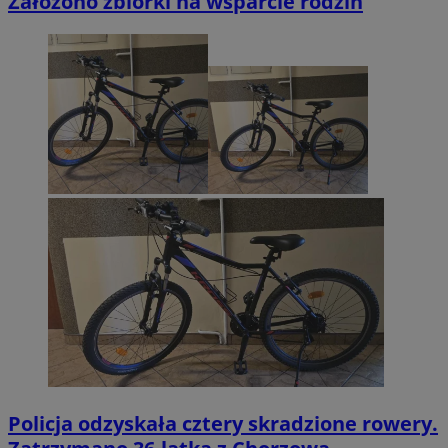
Założono zbiórki na wsparcie rodzin
Policja odzyskała cztery skradzione rowery.