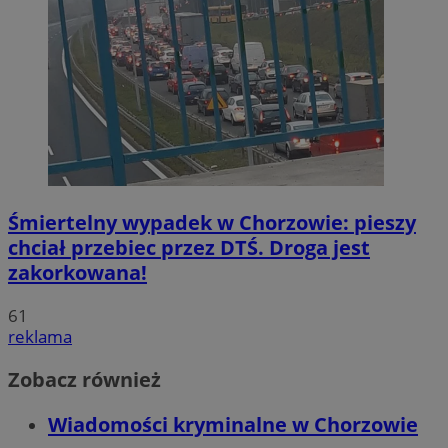
Śmiertelny wypadek w Chorzowie: pieszy
chciał przebiec przez DTŚ. Droga jest
zakorkowana!
61
reklama
Zobacz również
Wiadomości kryminalne w Chorzowie