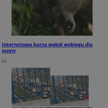
Internetowa burza wokół wybiegu dla
pumy
65