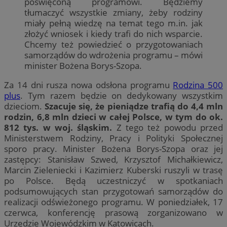
poświęconą programowi. Będziemy
tłumaczyć wszystkie zmiany, żeby rodziny
miały pełną wiedzę na temat tego m.in. jak
złożyć wniosek i kiedy trafi do nich wsparcie.
Chcemy też powiedzieć o przygotowaniach
samorządów do wdrożenia programu – mówi
minister Bożena Borys-Szopa.
Za 14 dni rusza nowa odsłona programu
Rodzina 500
plus
. Tym razem będzie on dedykowany wszystkim
dzieciom.
Szacuje się, że pieniądze trafią do 4,4 mln
rodzin, 6,8 mln dzieci w całej Polsce, w tym do ok.
812 tys. w woj. śląskim.
Z tego też powodu przed
Ministerstwem Rodziny, Pracy i Polityki Społecznej
sporo pracy. Minister Bożena Borys-Szopa oraz jej
zastępcy: Stanisław Szwed, Krzysztof Michałkiewicz,
Marcin Zieleniecki i Kazimierz Kuberski ruszyli w trasę
po Polsce. Będą uczestniczyć w spotkaniach
podsumowujących stan przygotowań samorządów do
realizacji odświeżonego programu. W poniedziałek, 17
czerwca, konferencję prasową zorganizowano w
Urzędzie Wojewódzkim w Katowicach.