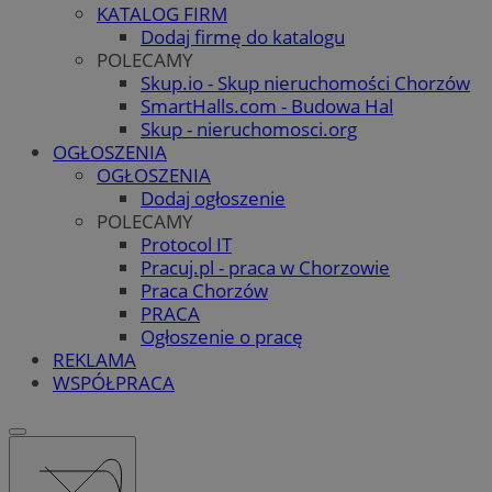
KATALOG FIRM
Dodaj firmę do katalogu
POLECAMY
Skup.io - Skup nieruchomości Chorzów
SmartHalls.com - Budowa Hal
Skup - nieruchomosci.org
OGŁOSZENIA
OGŁOSZENIA
Dodaj ogłoszenie
POLECAMY
Protocol IT
Pracuj.pl - praca w Chorzowie
Praca Chorzów
PRACA
Ogłoszenie o pracę
REKLAMA
WSPÓŁPRACA