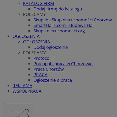
KATALOG FIRM
Dodaj firmę do katalogu
POLECAMY
Skup.io - Skup nieruchomości Chorzów
SmartHalls.com - Budowa Hal
Skup - nieruchomosci.org
OGŁOSZENIA
OGŁOSZENIA
Dodaj ogłoszenie
POLECAMY
Protocol IT
Pracuj.pl - praca w Chorzowie
Praca Chorzów
PRACA
Ogłoszenie o pracę
REKLAMA
WSPÓŁPRACA