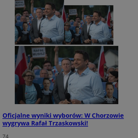
Oficjalne wyniki wyborów: W Chorzowie
wygrywa Rafał Trzaskowski!
74