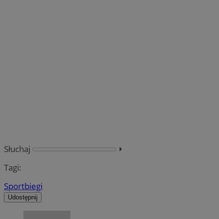
Słuchaj
⏵︎
Tagi:
Sport
biegi
Udostępnij