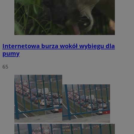
Internetowa burza wokół wybiegu dla
pumy
65