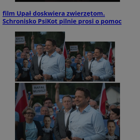
film
Upał doskwiera zwierzętom.
Schronisko PsiKot pilnie prosi o pomoc