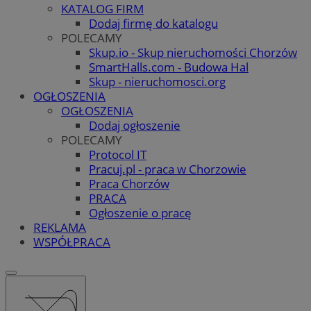
KATALOG FIRM
Dodaj firmę do katalogu
POLECAMY
Skup.io - Skup nieruchomości Chorzów
SmartHalls.com - Budowa Hal
Skup - nieruchomosci.org
OGŁOSZENIA
OGŁOSZENIA
Dodaj ogłoszenie
POLECAMY
Protocol IT
Pracuj.pl - praca w Chorzowie
Praca Chorzów
PRACA
Ogłoszenie o pracę
REKLAMA
WSPÓŁPRACA