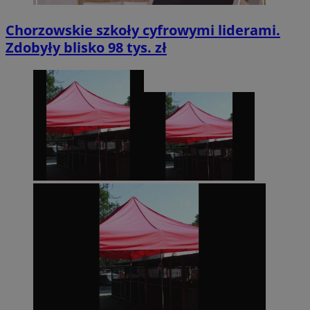
Chorzowskie szkoły cyfrowymi liderami.
Zdobyły blisko 98 tys. zł