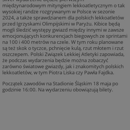
międzynarodowym mityngiem lekkoatletycznym o tak
wysokiej randze rozgrywanym w Polsce w sezonie
2024, a także sprawdzianem dla polskich lekkoatletów
przed Igrzyskami Olimpijskimi w Paryżu. Kibice będą
mogli śledzić występy gwiazd między innymi w zawsze
emocjonujących konkurencjach biegowych ze sprintami
na 100 i 400 metrów na czele. W tym roku planowane
są też skok o tyczce, pchnięcie kulą, rzut młotem i rzut
oszczepem. Polski Związek Lekkiej Atletyki zapowiada,
że podczas wydarzenia będzie można zobaczyć
zarówno światowe gwiazdy, jak i znakomitych polskich
lekkoatletów, w tym Piotra Liska czy Pawła Fajdka.
Początek zawodów na Stadionie Śląskim 18 maja po
godzinie 16:00. Na wydarzeniu obowiązują bilety.