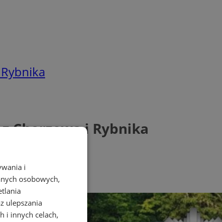
i Rybnika
i z Chorzowa i Rybnika
ywania i
danych osobowych,
etlania
az ulepszania
 i innych celach,