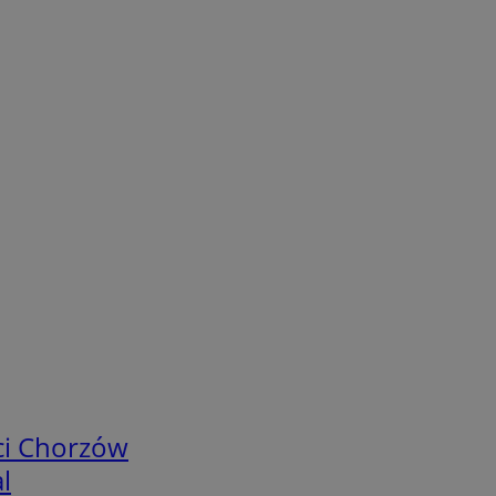
ci Chorzów
l