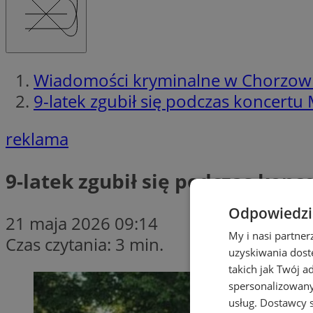
Wiadomości kryminalne w Chorzow
9-latek zgubił się podczas koncertu 
reklama
9-latek zgubił się podczas konc
Odpowiedzia
21 maja 2026 09:14
My i nasi partne
Czas czytania: 3 min.
uzyskiwania dost
takich jak Twój a
spersonalizowanyc
usług.
Dostawcy s