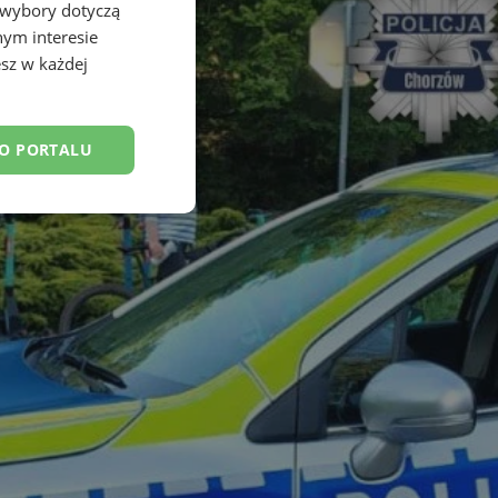
 wybory dotyczą
nym interesie
sz w każdej
DO PORTALU
esklasyfikowane
ane
owanie użytkownika i
j.