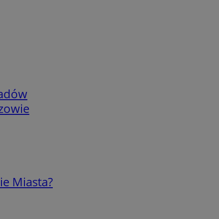
adów
rzowie
ie Miasta?