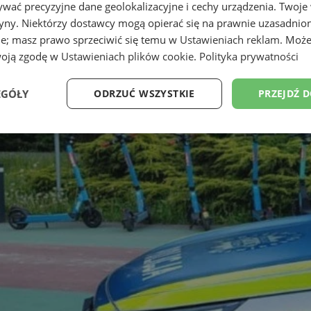
wać precyzyjne dane geolokalizacyjne i cechy urządzenia. Twoje
tryny. Niektórzy dostawcy mogą opierać się na prawnie uzasadnio
ie; masz prawo sprzeciwić się temu w
Ustawieniach reklam
. Może
woją zgodę w
Ustawieniach plików cookie
.
Polityka prywatności
EGÓŁY
ODRZUĆ WSZYSTKIE
PRZEJDŹ 
Wydajność
Targetowanie
Funkcjonalność
Ni
ezbędne
Wydajność
Targetowanie
Funkcjonalność
Niesklasyfikow
ie umożliwiają korzystanie z podstawowych funkcji strony internetowej, takich jak log
Bez niezbędnych plików cookie nie można prawidłowo korzystać ze strony internetowe
Okres
Provider
/
Domena
Opis
przechowywania