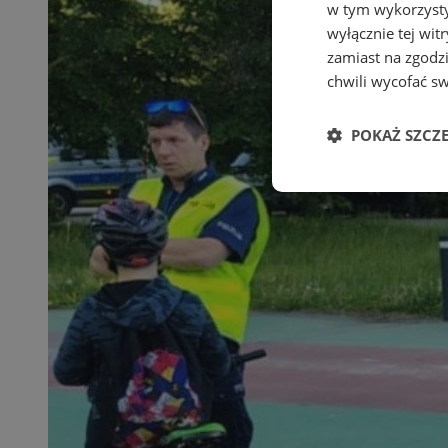
w tym wykorzysty
wyłącznie tej wi
zamiast na zgodz
chwili wycofać s
POKAŻ SZCZ
Niezbędne
Ni
Niezbędne pliki cook
zarządzanie kontem. 
Nazwa