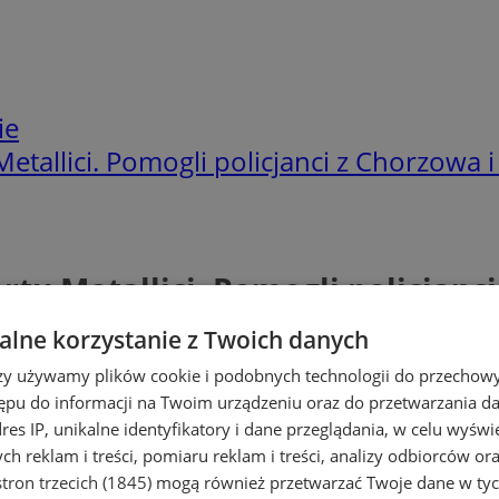
ie
Metallici. Pomogli policjanci z Chorzowa 
ertu Metallici. Pomogli policjanc
lne korzystanie z Twoich danych
rzy używamy plików cookie i podobnych technologii do przechow
ępu do informacji na Twoim urządzeniu oraz do przetwarzania 
dres IP, unikalne identyfikatory i dane przeglądania, w celu wyświ
h reklam i treści, pomiaru reklam i treści, analizy odbiorców or
tron trzecich (1845)
mogą również przetwarzać Twoje dane w tych