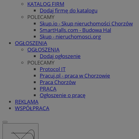
KATALOG FIRM
Dodaj firmę do katalogu
POLECAMY
Skup.io - Skup nieruchomości Chorzów
SmartHalls.com - Budowa Hal
Skup - nieruchomosci.org
OGŁOSZENIA
OGŁOSZENIA
Dodaj ogłoszenie
POLECAMY
Protocol IT
Pracuj.pl - praca w Chorzowie
Praca Chorzów
PRACA
Ogłoszenie o pracę
REKLAMA
WSPÓŁPRACA