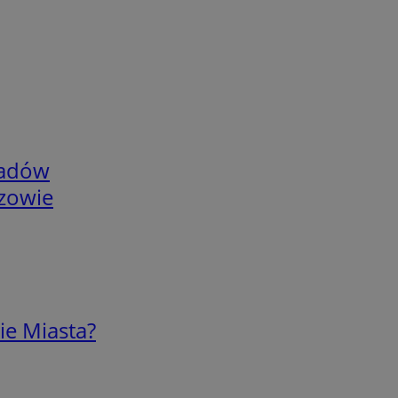
adów
rzowie
ie Miasta?