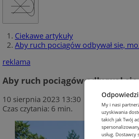
Ciekawe artykuły
Aby ruch pociągów odbywał się, moż
reklama
Aby ruch pociągów odbywał się,
Odpowiedzia
10 sierpnia 2023 13:30
My i nasi partne
Czas czytania: 6 min.
uzyskiwania dost
takich jak Twój a
spersonalizowanyc
usług.
Dostawcy s