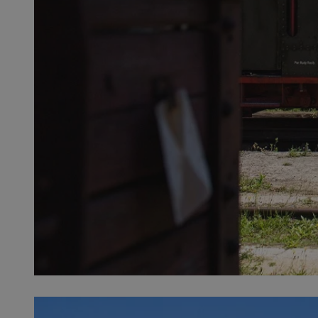
QeSessID
MvSessID
SessID
CookieScriptConse
__cf_bm
VISITOR_PRIVACY_
INGRESSCOOKIE