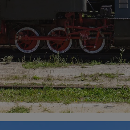
mojchorzow.pl
1 rok
Ten plik cookie przechowuje id
mojchorzow.pl
1 rok
Ten plik cookie przechowuje id
mojchorzow.pl
1 rok
Ten plik cookie przechowuje id
nt
4 tygodnie 2 dni
Ten plik cookie jest używany p
CookieScript
Script.com do zapamiętywania 
mojchorzow.pl
dotyczących zgody użytkownika
Jest to konieczne, aby baner c
Script.com działał poprawnie.
29 minut 53
Ten plik cookie służy do rozróż
Cloudflare Inc.
sekundy
botów. Jest to korzystne dla s
.temu.com
ponieważ umożliwia tworzeni
na temat korzystania z jej wit
METADATA
5 miesięcy 4
Ten plik cookie przechowuje i
YouTube
tygodnie
użytkownika oraz jego prefere
.youtube.com
prywatności podczas korzystan
Rejestruje wybory dotyczące p
Google Privacy Policy
i ustawień zgody, zapewniając 
w kolejnych wizytach. Dzięki 
musi ponownie konfigurować s
co zwiększa wygodę i zgodność
ochrony danych.
Sesja
Rejestruje, który klaster serw
NGINX Inc.
gościa. Jest to używane w kont
bh.contextweb.com
równoważenia obciążenia w ce
doświadczenia użytkownika.