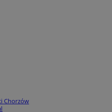
ci Chorzów
l