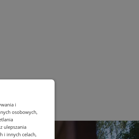
ywania i
danych osobowych,
etlania
az ulepszania
 i innych celach,