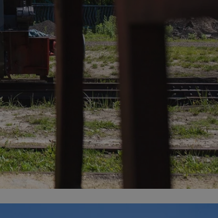
entyfikator sesji.
entyfikator sesji.
entyfikator sesji.
rzez usługę Cookie-
preferencji
 na pliki cookie.
ookie Cookie-
niania ludzi i
trony internetowej,
e ważnych raportów
ryny internetowej.
nformacje o zgodzie
ncjach dotyczących
ia z witryny.
olityki prywatności
ich przestrzeganie
temu użytkownik nie
woich preferencji,
 z regulacjami
erów obsługuje
ekście
lu optymalizacji