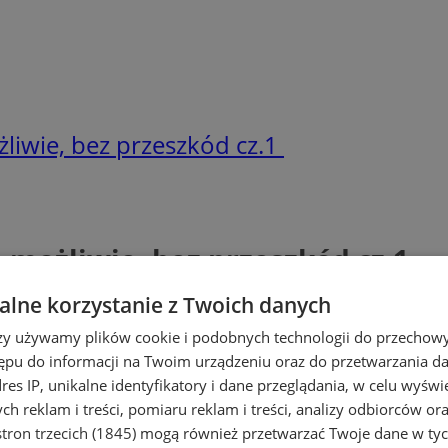
liwie, bez przeszkód cz.1
 możliwie, bez przeszkód cz.1
lne korzystanie z Twoich danych
rzy używamy plików cookie i podobnych technologii do przechow
ępu do informacji na Twoim urządzeniu oraz do przetwarzania 
dres IP, unikalne identyfikatory i dane przeglądania, w celu wyświ
h reklam i treści, pomiaru reklam i treści, analizy odbiorców or
tron trzecich (1845)
mogą również przetwarzać Twoje dane w tych