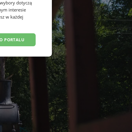
 wybory dotyczą
nym interesie
sz w każdej
DO PORTALU
esklasyfikowane
ane
owanie użytkownika i
j.