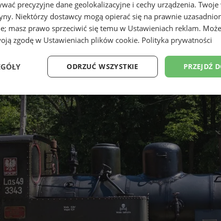
wać precyzyjne dane geolokalizacyjne i cechy urządzenia. Twoje
tryny. Niektórzy dostawcy mogą opierać się na prawnie uzasadnio
ie; masz prawo sprzeciwić się temu w
Ustawieniach reklam
. Może
woją zgodę w
Ustawieniach plików cookie
.
Polityka prywatności
EGÓŁY
ODRZUĆ WSZYSTKIE
PRZEJDŹ 
Wydajność
Targetowanie
Funkcjonalność
Ni
ezbędne
Wydajność
Targetowanie
Funkcjonalność
Niesklasyfikow
ie umożliwiają korzystanie z podstawowych funkcji strony internetowej, takich jak log
Bez niezbędnych plików cookie nie można prawidłowo korzystać ze strony internetowe
Okres
Provider
/
Domena
Opis
przechowywania