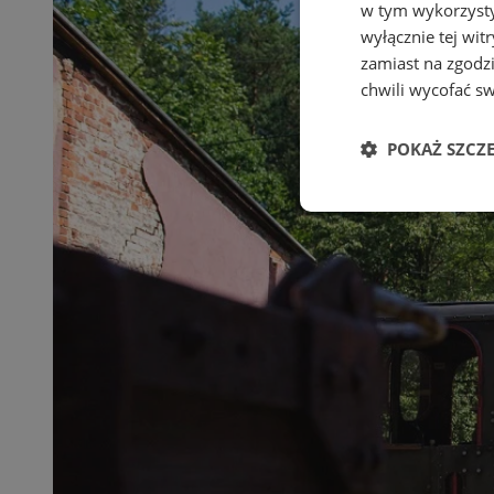
w tym wykorzysty
wyłącznie tej wi
zamiast na zgodz
chwili wycofać s
POKAŻ SZCZ
Niezbędne
Ni
Niezbędne pliki cook
zarządzanie kontem. 
Nazwa