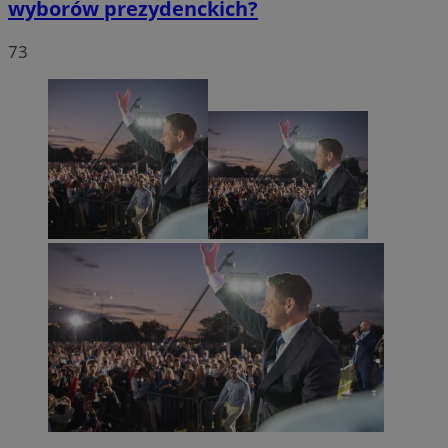
wyborów prezydenckich?
73