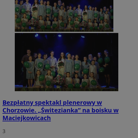
Bezpłatny spektakl plenerowy w
Chorzowie. „Świtezianka” na boisku w
Maciejkowicach
3