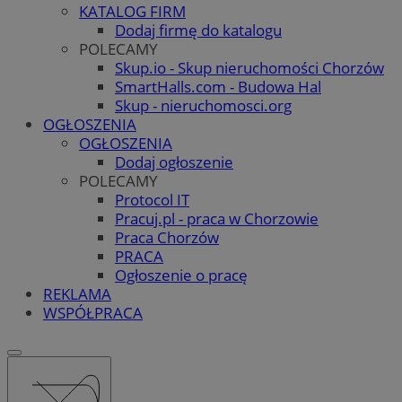
KATALOG FIRM
Dodaj firmę do katalogu
POLECAMY
Skup.io - Skup nieruchomości Chorzów
SmartHalls.com - Budowa Hal
Skup - nieruchomosci.org
OGŁOSZENIA
OGŁOSZENIA
Dodaj ogłoszenie
POLECAMY
Protocol IT
Pracuj.pl - praca w Chorzowie
Praca Chorzów
PRACA
Ogłoszenie o pracę
REKLAMA
WSPÓŁPRACA