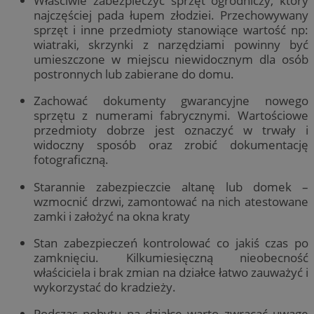
Właściwie zabezpieczyć sprzęt ogrodniczy, który
najczęściej pada łupem złodziei. Przechowywany
sprzęt i inne przedmioty stanowiące wartość np:
wiatraki, skrzynki z narzędziami powinny być
umieszczone w miejscu niewidocznym dla osób
postronnych lub zabierane do domu.
Zachować dokumenty gwarancyjne nowego
sprzętu z numerami fabrycznymi. Wartościowe
przedmioty dobrze jest oznaczyć w trwały i
widoczny sposób oraz zrobić dokumentację
fotograficzną.
Starannie zabezpieczcie altanę lub domek –
wzmocnić drzwi, zamontować na nich atestowane
zamki i założyć na okna kraty
Stan zabezpieczeń kontrolować co jakiś czas po
zamknięciu. Kilkumiesięczną nieobecność
właściciela i brak zmian na działce łatwo zauważyć i
wykorzystać do kradzieży.
Podczas pobytu na działce warto zwracać uwagę