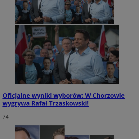
Oficjalne wyniki wyborów: W Chorzowie
wygrywa Rafał Trzaskowski!
74