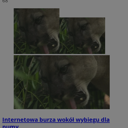
68
Internetowa burza wokół wybiegu dla
pumy