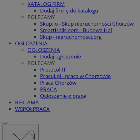
KATALOG FIRM
Dodaj firmę do katalogu
POLECAMY
Skup.io - Skup nieruchomości Chorzów
SmartHalls.com - Budowa Hal
Skup - nieruchomosci.org
OGŁOSZENIA
OGŁOSZENIA
Dodaj ogłoszenie
POLECAMY
Protocol IT
Pracuj.pl - praca w Chorzowie
Praca Chorzów
PRACA
Ogłoszenie o pracę
REKLAMA
WSPÓŁPRACA