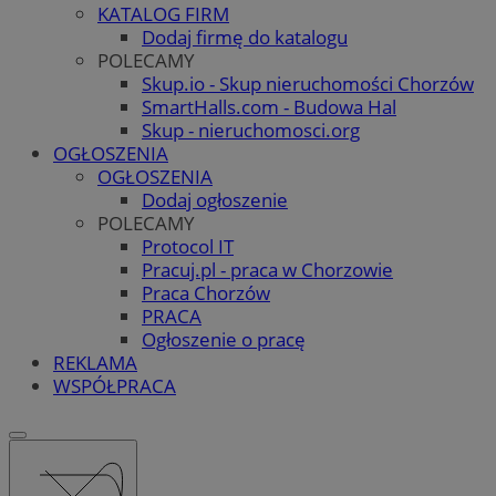
KATALOG FIRM
Dodaj firmę do katalogu
POLECAMY
Skup.io - Skup nieruchomości Chorzów
SmartHalls.com - Budowa Hal
Skup - nieruchomosci.org
OGŁOSZENIA
OGŁOSZENIA
Dodaj ogłoszenie
POLECAMY
Protocol IT
Pracuj.pl - praca w Chorzowie
Praca Chorzów
PRACA
Ogłoszenie o pracę
REKLAMA
WSPÓŁPRACA