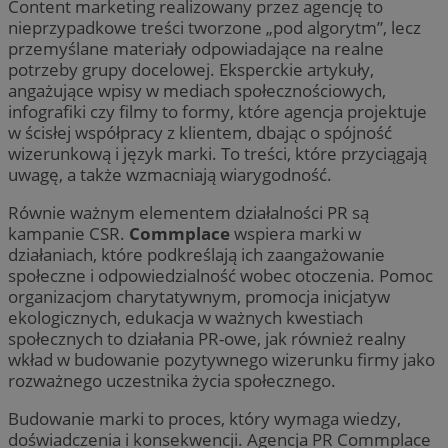
Content marketing realizowany przez agencję to
nieprzypadkowe treści tworzone „pod algorytm”, lecz
przemyślane materiały odpowiadające na realne
potrzeby grupy docelowej. Eksperckie artykuły,
angażujące wpisy w mediach społecznościowych,
infografiki czy filmy to formy, które agencja projektuje
w ścisłej współpracy z klientem, dbając o spójność
wizerunkową i język marki. To treści, które przyciągają
uwagę, a także wzmacniają wiarygodność.
Równie ważnym elementem działalności PR są
kampanie CSR.
Commplace
wspiera marki w
działaniach, które podkreślają ich zaangażowanie
społeczne i odpowiedzialność wobec otoczenia. Pomoc
organizacjom charytatywnym, promocja inicjatyw
ekologicznych, edukacja w ważnych kwestiach
społecznych to działania PR-owe, jak również realny
wkład w budowanie pozytywnego wizerunku firmy jako
rozważnego uczestnika życia społecznego.
Budowanie marki to proces, który wymaga wiedzy,
doświadczenia i konsekwencji. Agencja PR Commplace