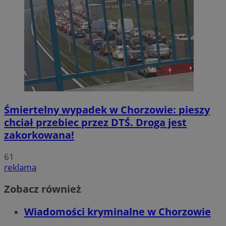
Śmiertelny wypadek w Chorzowie: pieszy
chciał przebiec przez DTŚ. Droga jest
zakorkowana!
61
reklama
Zobacz również
Wiadomości kryminalne w Chorzowie