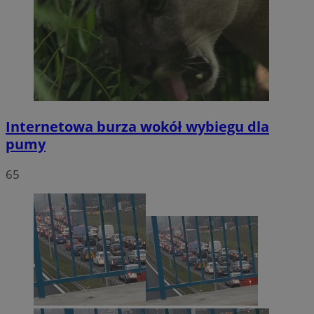
Internetowa burza wokół wybiegu dla
pumy
65