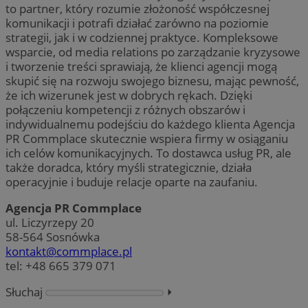
to partner, który rozumie złożoność współczesnej
komunikacji i potrafi działać zarówno na poziomie
strategii, jak i w codziennej praktyce. Kompleksowe
wsparcie, od media relations po zarządzanie kryzysowe
i tworzenie treści sprawiają, że klienci agencji mogą
skupić się na rozwoju swojego biznesu, mając pewność,
że ich wizerunek jest w dobrych rękach. Dzięki
połączeniu kompetencji z różnych obszarów i
indywidualnemu podejściu do każdego klienta Agencja
PR Commplace skutecznie wspiera firmy w osiąganiu
ich celów komunikacyjnych. To dostawca usług PR, ale
także doradca, który myśli strategicznie, działa
operacyjnie i buduje relacje oparte na zaufaniu.
Agencja PR Commplace
ul. Liczyrzepy 20
58-564 Sosnówka
kontakt@commplace.pl
tel: +48 665 379 071
Słuchaj
⏵︎