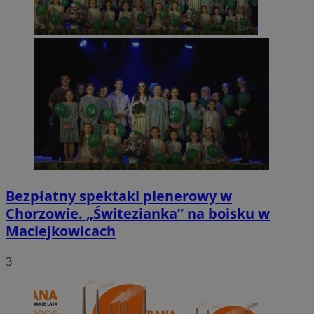
Bezpłatny spektakl plenerowy w
Chorzowie. „Świtezianka” na boisku w
Maciejkowicach
3