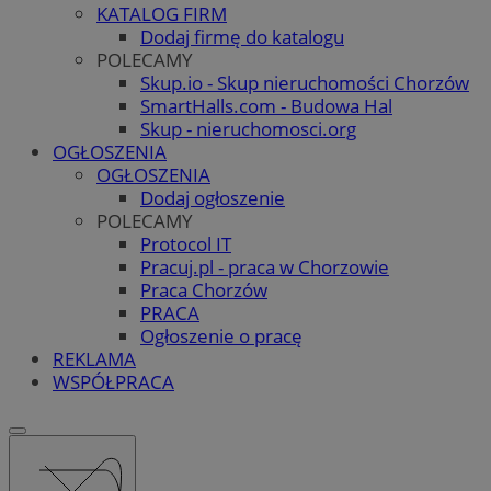
KATALOG FIRM
Dodaj firmę do katalogu
POLECAMY
Skup.io - Skup nieruchomości Chorzów
SmartHalls.com - Budowa Hal
Skup - nieruchomosci.org
OGŁOSZENIA
OGŁOSZENIA
Dodaj ogłoszenie
POLECAMY
Protocol IT
Pracuj.pl - praca w Chorzowie
Praca Chorzów
PRACA
Ogłoszenie o pracę
REKLAMA
WSPÓŁPRACA