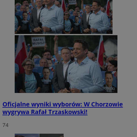
Oficjalne wyniki wyborów: W Chorzowie
wygrywa Rafał Trzaskowski!
74