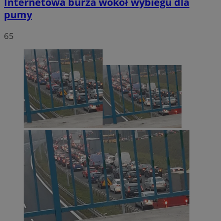
Internetowa burza wokół wybiegu dla
pumy
65