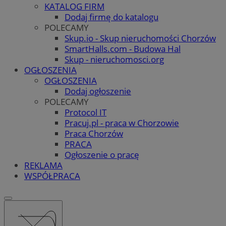
KATALOG FIRM
Dodaj firmę do katalogu
POLECAMY
Skup.io - Skup nieruchomości Chorzów
SmartHalls.com - Budowa Hal
Skup - nieruchomosci.org
OGŁOSZENIA
OGŁOSZENIA
Dodaj ogłoszenie
POLECAMY
Protocol IT
Pracuj.pl - praca w Chorzowie
Praca Chorzów
PRACA
Ogłoszenie o pracę
REKLAMA
WSPÓŁPRACA