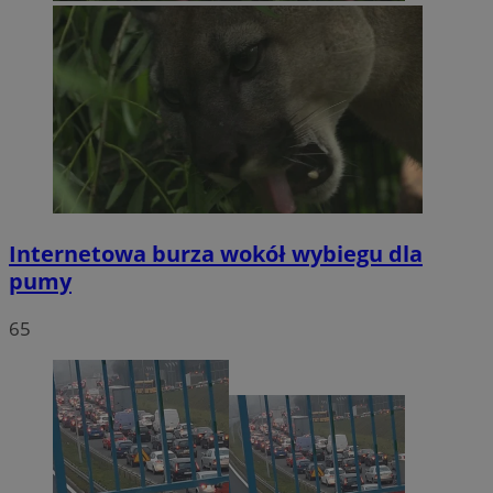
Internetowa burza wokół wybiegu dla
pumy
65