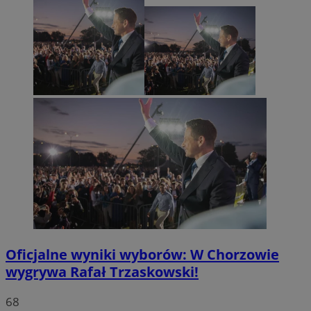
Oficjalne wyniki wyborów: W Chorzowie
wygrywa Rafał Trzaskowski!
68