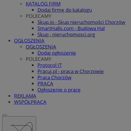
KATALOG FIRM
Dodaj firmę do katalogu
POLECAMY
Skup.io - Skup nieruchomości Chorzów
SmartHalls.com - Budowa Hal
Skup - nieruchomosci.org
OGŁOSZENIA
OGŁOSZENIA
Dodaj ogłoszenie
POLECAMY
Protocol IT
Pracuj.pl - praca w Chorzowie
Praca Chorzów
PRACA
Ogłoszenie o pracę
REKLAMA
WSPÓŁPRACA