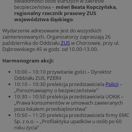
świadomości osób starszych w zakresie
bezpieczeństwa –
mówi Beata Kopczyńska,
regionalny rzecznik prasowy ZUS
województwa śląskiego
.
Wydarzenie adresowane jest do wszystkich
zainteresowanych. Organizatorzy zapraszają 26
października do Oddziału
ZUS
w Chorzowie, przy ul.
Dąbrowskiego 45 w godz. od 10.00-13.00.
Harmonogram akcji:
10:00 – 10:10 przywitanie gości – Dyrektor
Oddziału ZUS, PZERiI
10:10 – 10:30 prelekcja przedstawiciela
Policji
–
„Porozmawiajmy o bezpieczeństwie”
10:30 – 10:50 prelekcja przedstawiciela UOKiK –
„Prawa konsumentów w umowach zawieranych
poza lokalem przedsiębiorstwa”
10:50 – 11:20 prelekcja przedstawiciela firmy EMC
Sp. z o.o. – „Profilaktyka upadków u osób po 60
roku życia”