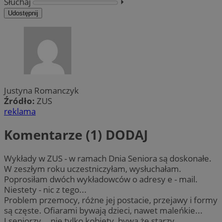
Słuchaj
⏵︎
Udostępnij
Justyna Romanczyk
Źródło:
ZUS
reklama
Komentarze (1)
DODAJ
Wykłady w ZUS - w ramach Dnia Seniora są doskonałe.
W zeszłym roku uczestniczyłam, wysłuchałam.
Poprosiłam dwóch wykładowców o adresy e - mail.
Niestety - nic z tego...
Problem przemocy, różne jej postacie, przejawy i formy
są częste. Ofiarami bywają dzieci, nawet maleńkie...
I seniorzy... nie tylko kobiety, bywa że starzy