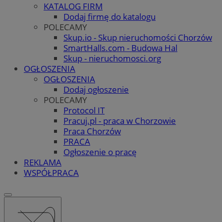
KATALOG FIRM
Dodaj firmę do katalogu
POLECAMY
Skup.io - Skup nieruchomości Chorzów
SmartHalls.com - Budowa Hal
Skup - nieruchomosci.org
OGŁOSZENIA
OGŁOSZENIA
Dodaj ogłoszenie
POLECAMY
Protocol IT
Pracuj.pl - praca w Chorzowie
Praca Chorzów
PRACA
Ogłoszenie o pracę
REKLAMA
WSPÓŁPRACA