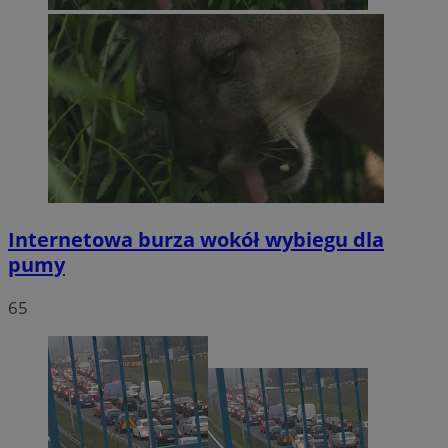
Internetowa burza wokół wybiegu dla
pumy
65