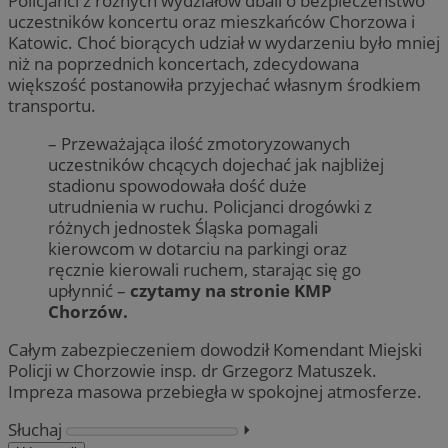
Policjanci z różnych wydziałów dbali o bezpieczeństwo
uczestników koncertu oraz mieszkańców Chorzowa i
Katowic. Choć biorących udział w wydarzeniu było mniej
niż na poprzednich koncertach, zdecydowana
większość postanowiła przyjechać własnym środkiem
transportu.
– Przeważająca ilość zmotoryzowanych
uczestników chcących dojechać jak najbliżej
stadionu spowodowała dość duże
utrudnienia w ruchu. Policjanci drogówki z
różnych jednostek Śląska pomagali
kierowcom w dotarciu na parkingi oraz
ręcznie kierowali ruchem, starając się go
upłynnić –
czytamy na stronie KMP
Chorzów.
Całym zabezpieczeniem dowodził Komendant Miejski
Policji w Chorzowie insp. dr Grzegorz Matuszek.
Impreza masowa przebiegła w spokojnej atmosferze.
Słuchaj
⏵︎