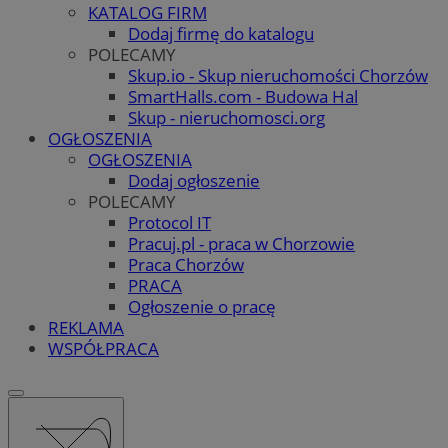
KATALOG FIRM
Dodaj firmę do katalogu
POLECAMY
Skup.io - Skup nieruchomości Chorzów
SmartHalls.com - Budowa Hal
Skup - nieruchomosci.org
OGŁOSZENIA
OGŁOSZENIA
Dodaj ogłoszenie
POLECAMY
Protocol IT
Pracuj.pl - praca w Chorzowie
Praca Chorzów
PRACA
Ogłoszenie o pracę
REKLAMA
WSPÓŁPRACA