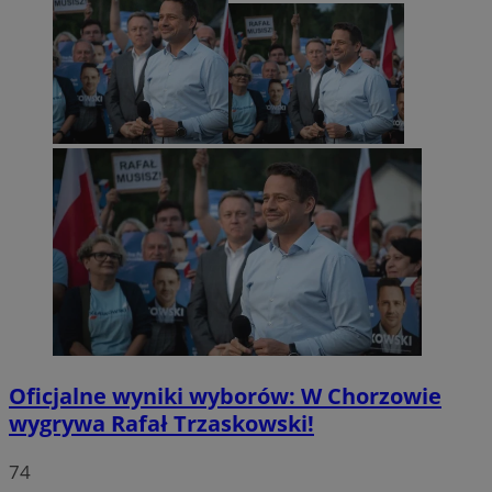
Oficjalne wyniki wyborów: W Chorzowie
wygrywa Rafał Trzaskowski!
74