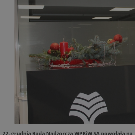
22. grudnia Rada Nadzorcza WPKiW SA powołała na