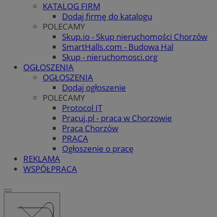
KATALOG FIRM
Dodaj firmę do katalogu
POLECAMY
Skup.io - Skup nieruchomości Chorzów
SmartHalls.com - Budowa Hal
Skup - nieruchomosci.org
OGŁOSZENIA
OGŁOSZENIA
Dodaj ogłoszenie
POLECAMY
Protocol IT
Pracuj.pl - praca w Chorzowie
Praca Chorzów
PRACA
Ogłoszenie o pracę
REKLAMA
WSPÓŁPRACA