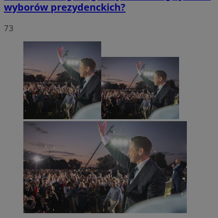
wyborów prezydenckich?
73