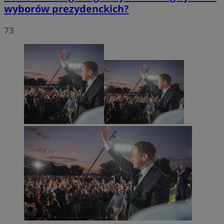
wyborów prezydenckich?
73