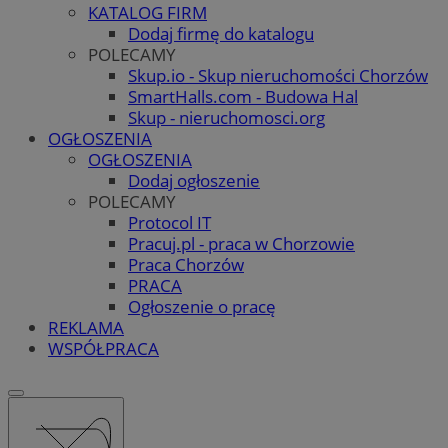
KATALOG FIRM
Dodaj firmę do katalogu
POLECAMY
Skup.io - Skup nieruchomości Chorzów
SmartHalls.com - Budowa Hal
Skup - nieruchomosci.org
OGŁOSZENIA
OGŁOSZENIA
Dodaj ogłoszenie
POLECAMY
Protocol IT
Pracuj.pl - praca w Chorzowie
Praca Chorzów
PRACA
Ogłoszenie o pracę
REKLAMA
WSPÓŁPRACA