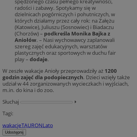
spędzonego czasu pełnego kreatywności,
radości i zabawy. Spotykamy się w
dzielnicach pogórniczych i pohutniczych, w
których działamy przez cały rok: na Załężu
(Katowice), Juliuszu (Sosnowiec) i Biadaczu
(Chorzów) –
podkreśla Monika Bajka z
Aniołów
. – Nasi wychowawcy zaplanowali
szereg zajęć edukacyjnych, warsztatów
plastycznych oraz sportowych w duchu fair
play –
dodaje
.
W zeszłe wakacje Anioły przeprowadziły aż
1200
godzin zajęć dla podopiecznych
. Dzieci wzięły także
udział w 44 zorganizowanych wycieczkach i wyjściach,
m.in. do kina i do zoo.
Słuchaj
⏵︎
Tagi:
wakacje
TAURON
Lato
Udostępnij