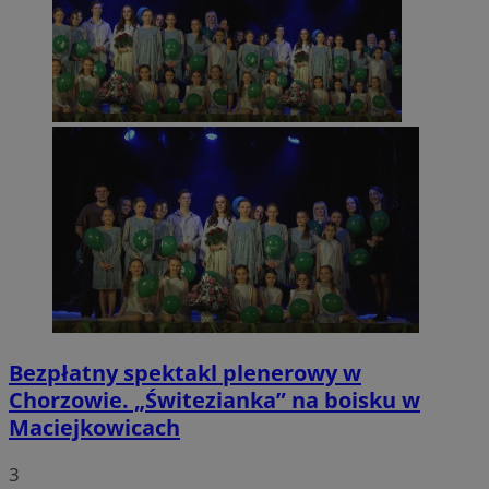
Bezpłatny spektakl plenerowy w
Chorzowie. „Świtezianka” na boisku w
Maciejkowicach
3