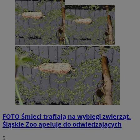
FOTO
Śmieci trafiają na wybiegi zwierząt.
Śląskie Zoo apeluje do odwiedzających
5