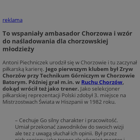
reklama
To wspaniały ambasador Chorzowa i wzór
do naśladowania dla chorzowskiej
młodzieży
Antoni Piechniczek urodził się w Chorzowie i tu zaczynał
piłkarską karierę.
Jego pierwszym klubem był Zryw
Chorzów przy Technikum Górniczym w Chorzowie
Batorym. Później grał m.in. w
Ruchu Chorzów
,
dokąd wrócił też jako trener.
Jako selekcjoner
piłkarskiej reprezentacji Polski zdobył 3. miejsce na
Mistrzostwach Świata w Hiszpanii w 1982 roku.
– Cechuje Go silny charakter i pracowitość.
Umiał przekonać zawodników do swoich wizji
ale tez z uwagą słuchał ich opinii. Był przez
nich ceniony jako trener ale również mentor i