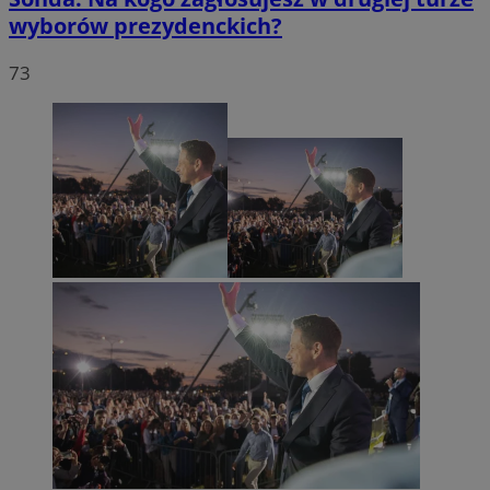
wyborów prezydenckich?
73