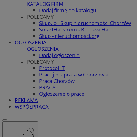
KATALOG FIRM
Dodaj firmę do katalogu
POLECAMY
Skup.io - Skup nieruchomości Chorzów
SmartHalls.com - Budowa Hal
Skup - nieruchomosci.org
OGŁOSZENIA
OGŁOSZENIA
Dodaj ogłoszenie
POLECAMY
Protocol IT
Pracuj.pl - praca w Chorzowie
Praca Chorzów
PRACA
Ogłoszenie o pracę
REKLAMA
WSPÓŁPRACA