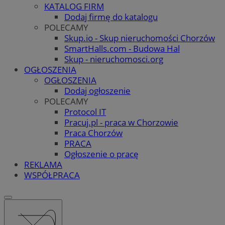
KATALOG FIRM
Dodaj firmę do katalogu
POLECAMY
Skup.io - Skup nieruchomości Chorzów
SmartHalls.com - Budowa Hal
Skup - nieruchomosci.org
OGŁOSZENIA
OGŁOSZENIA
Dodaj ogłoszenie
POLECAMY
Protocol IT
Pracuj.pl - praca w Chorzowie
Praca Chorzów
PRACA
Ogłoszenie o pracę
REKLAMA
WSPÓŁPRACA