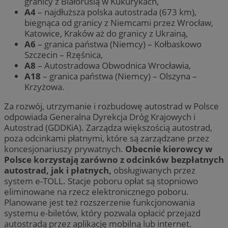
granicy z Białorusią w Kukurykach,
A4
– najdłuższa polska autostrada (673 km),
biegnąca od granicy z Niemcami przez Wrocław,
Katowice, Kraków aż do granicy z Ukrainą,
A6
– granica państwa (Niemcy) – Kołbaskowo
Szczecin – Rzęśnica,
A8
– Autostradowa Obwodnica Wrocławia,
A18
– granica państwa (Niemcy) – Olszyna –
Krzyżowa.
Za rozwój, utrzymanie i rozbudowę autostrad w Polsce
odpowiada Generalna Dyrekcja Dróg Krajowych i
Autostrad (GDDKiA). Zarządza większością autostrad,
poza odcinkami płatnymi, które są zarządzane przez
koncesjonariuszy prywatnych.
Obecnie kierowcy w
Polsce korzystają zarówno z odcinków bezpłatnych
autostrad, jak i płatnych,
obsługiwanych przez
system e-TOLL. Stacje poboru opłat są stopniowo
eliminowane na rzecz elektronicznego poboru.
Planowane jest też rozszerzenie funkcjonowania
systemu e-biletów, który pozwala opłacić przejazd
autostradą przez aplikację mobilną lub internet.