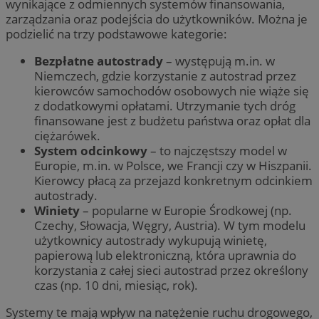
wynikające z odmiennych systemów finansowania,
zarządzania oraz podejścia do użytkowników. Można je
podzielić na trzy podstawowe kategorie:
Bezpłatne autostrady
– występują m.in. w
Niemczech, gdzie korzystanie z autostrad przez
kierowców samochodów osobowych nie wiąże się
z dodatkowymi opłatami. Utrzymanie tych dróg
finansowane jest z budżetu państwa oraz opłat dla
ciężarówek.
System odcinkowy
– to najczęstszy model w
Europie, m.in. w Polsce, we Francji czy w Hiszpanii.
Kierowcy płacą za przejazd konkretnym odcinkiem
autostrady.
Winiety
– popularne w Europie Środkowej (np.
Czechy, Słowacja, Węgry, Austria). W tym modelu
użytkownicy autostrady wykupują winietę,
papierową lub elektroniczną, która uprawnia do
korzystania z całej sieci autostrad przez określony
czas (np. 10 dni, miesiąc, rok).
Systemy te mają wpływ na natężenie ruchu drogowego,