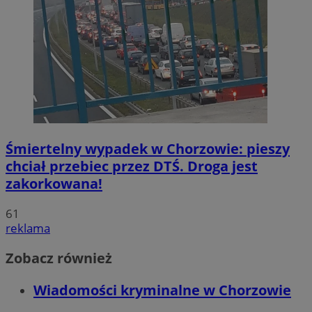
Śmiertelny wypadek w Chorzowie: pieszy
chciał przebiec przez DTŚ. Droga jest
zakorkowana!
61
reklama
Zobacz również
Wiadomości kryminalne w Chorzowie