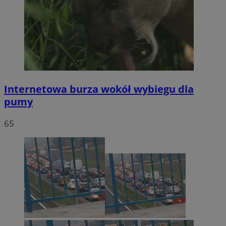
Internetowa burza wokół wybiegu dla
pumy
65