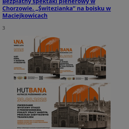
Bezpłatny spektakl plenerowy w
Chorzowie. „Świtezianka” na boisku w
Maciejkowicach
3