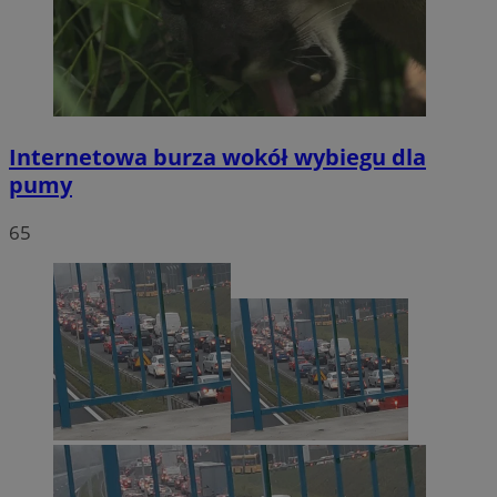
Internetowa burza wokół wybiegu dla
pumy
65