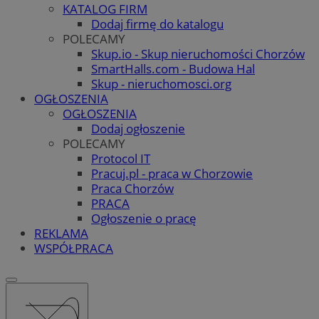
KATALOG FIRM
Dodaj firmę do katalogu
POLECAMY
Skup.io - Skup nieruchomości Chorzów
SmartHalls.com - Budowa Hal
Skup - nieruchomosci.org
OGŁOSZENIA
OGŁOSZENIA
Dodaj ogłoszenie
POLECAMY
Protocol IT
Pracuj.pl - praca w Chorzowie
Praca Chorzów
PRACA
Ogłoszenie o pracę
REKLAMA
WSPÓŁPRACA