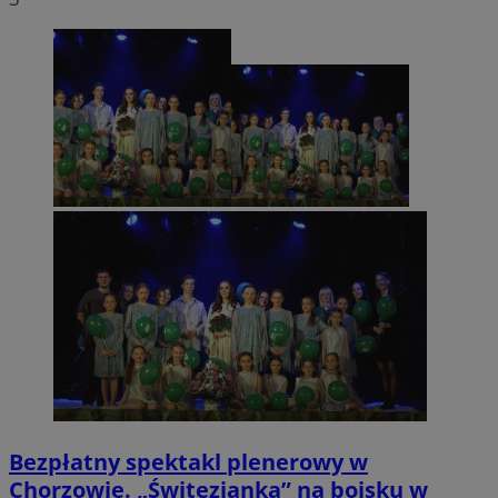
Bezpłatny spektakl plenerowy w
Chorzowie. „Świtezianka” na boisku w