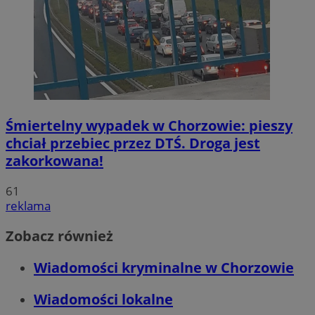
Śmiertelny wypadek w Chorzowie: pieszy
chciał przebiec przez DTŚ. Droga jest
zakorkowana!
61
reklama
Zobacz również
Wiadomości kryminalne w Chorzowie
Wiadomości lokalne