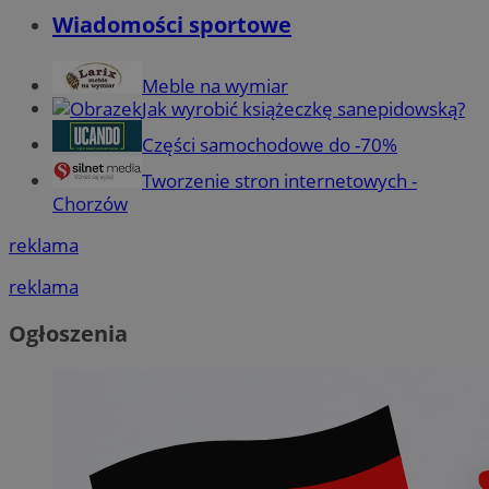
Wiadomości sportowe
Meble na wymiar
Jak wyrobić książeczkę sanepidowską?
Części samochodowe do -70%
Tworzenie stron internetowych -
Chorzów
reklama
reklama
Ogłoszenia