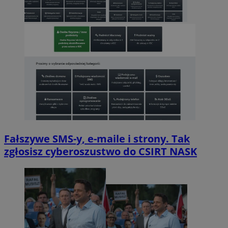
Fałszywe SMS-y, e-maile i strony. Tak
zgłosisz cyberoszustwo do CSIRT NASK