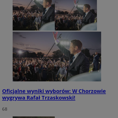
Oficjalne wyniki wyborów: W Chorzowie
wygrywa Rafał Trzaskowski!
68