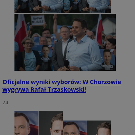
Oficjalne wyniki wyborów: W Chorzowie
wygrywa Rafał Trzaskowski!
74