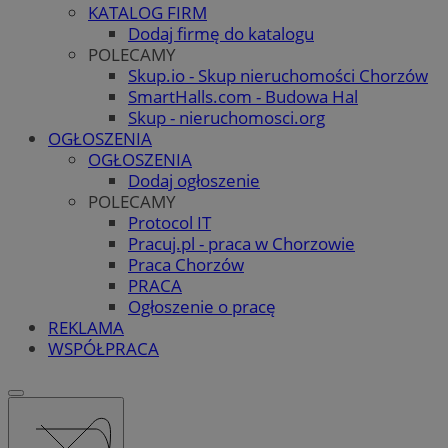
KATALOG FIRM
Dodaj firmę do katalogu
POLECAMY
Skup.io - Skup nieruchomości Chorzów
SmartHalls.com - Budowa Hal
Skup - nieruchomosci.org
OGŁOSZENIA
OGŁOSZENIA
Dodaj ogłoszenie
POLECAMY
Protocol IT
Pracuj.pl - praca w Chorzowie
Praca Chorzów
PRACA
Ogłoszenie o pracę
REKLAMA
WSPÓŁPRACA