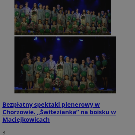
Bezpłatny spektakl plenerowy w
Chorzowie. „Świtezianka” na boisku w
Maciejkowicach
3