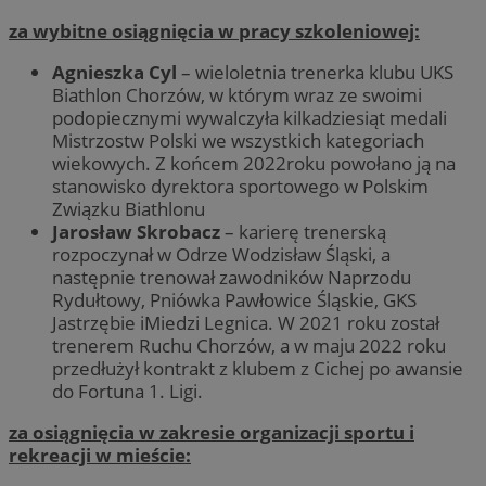
za wybitne osiągnięcia w pracy szkoleniowej:
Agnieszka Cyl
– wieloletnia trenerka klubu UKS
Biathlon Chorzów, w którym wraz ze swoimi
podopiecznymi wywalczyła kilkadziesiąt medali
Mistrzostw Polski we wszystkich kategoriach
wiekowych. Z końcem 2022roku powołano ją na
stanowisko dyrektora sportowego w Polskim
Związku Biathlonu
Jarosław Skrobacz
– karierę trenerską
rozpoczynał w Odrze Wodzisław Śląski, a
następnie trenował zawodników Naprzodu
Rydułtowy, Pniówka Pawłowice Śląskie, GKS
Jastrzębie iMiedzi Legnica. W 2021 roku został
trenerem Ruchu Chorzów, a w maju 2022 roku
przedłużył kontrakt z klubem z Cichej po awansie
do Fortuna 1. Ligi.
za osiągnięcia w zakresie organizacji sportu i
rekreacji w mieście: