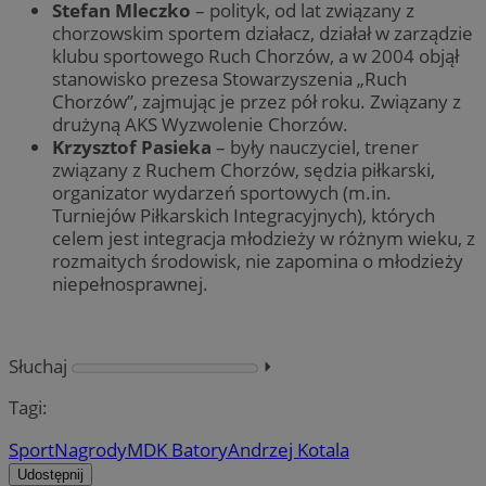
Stefan Mleczko
– polityk, od lat związany z
chorzowskim sportem działacz, działał w zarządzie
klubu sportowego Ruch Chorzów, a w 2004 objął
stanowisko prezesa Stowarzyszenia „Ruch
Chorzów”, zajmując je przez pół roku. Związany z
drużyną AKS Wyzwolenie Chorzów.
Krzysztof Pasieka
– były nauczyciel, trener
związany z Ruchem Chorzów, sędzia piłkarski,
organizator wydarzeń sportowych (m.in.
Turniejów Piłkarskich Integracyjnych), których
celem jest integracja młodzieży w różnym wieku, z
rozmaitych środowisk, nie zapomina o młodzieży
niepełnosprawnej.
Słuchaj
⏵︎
Tagi:
Sport
Nagrody
MDK Batory
Andrzej Kotala
Udostępnij