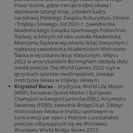
Pover Kuźnik, gdzie trenuje trójbój siłowy i
wyciskanie sztangi leżąc, członkini kadry
narodowej Polskiego Związku Kulturystyki, Fitness
i Trójboju Siłowego. Od 2021 r. zawodniczka
Akademickiego Związku Sportowego Politechniki
Śląskiej, w którym od razu została Akademicką
Mistrzynią Śląska w wyciskaniu leżąc klasycznym i
najlepszą zawodniczką Akademickich Mistrzostw
Śląska w wyciskaniu leżąc klasycznym. Wlipcu
2022 w amerykańskim Birmingham zdobyła złoty
medal podczas The World Games 2022 czyli w
igrzyskach sportów nieolimpijskich, zostając
mistrzynią świata w trójboju siłowym.
Krzysztof Buras
– brydżysta, World Life Master
(WBF), European Grand Master i European
Champion w kategorii juniorów (EBL), Arcymistrz
Światowy (PZBS), zawodnik Bridge24.pl. Zdobył
mistrzostwo świata w brydżu sportowym w
konkurencji par open z Piotrem Lutostańskim
podczas odbywających się we Wrocławiu
Wrocławiu World Bridge Series 2022.