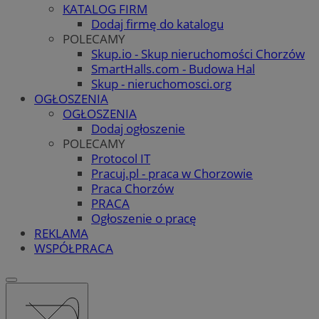
KATALOG FIRM
Dodaj firmę do katalogu
POLECAMY
Skup.io - Skup nieruchomości Chorzów
SmartHalls.com - Budowa Hal
Skup - nieruchomosci.org
OGŁOSZENIA
OGŁOSZENIA
Dodaj ogłoszenie
POLECAMY
Protocol IT
Pracuj.pl - praca w Chorzowie
Praca Chorzów
PRACA
Ogłoszenie o pracę
REKLAMA
WSPÓŁPRACA