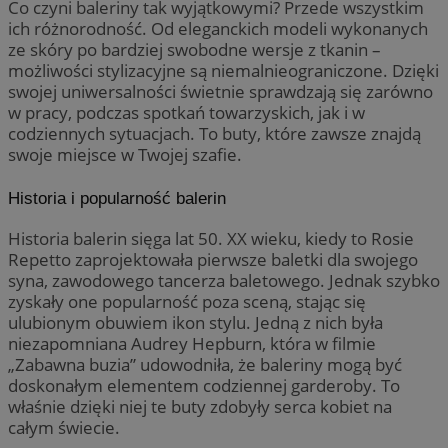
Co czyni baleriny tak wyjątkowymi? Przede wszystkim
ich różnorodność. Od eleganckich modeli wykonanych
ze skóry po bardziej swobodne wersje z tkanin –
możliwości stylizacyjne są niemalnieograniczone. Dzięki
swojej uniwersalności świetnie sprawdzają się zarówno
w pracy, podczas spotkań towarzyskich, jak i w
codziennych sytuacjach. To buty, które zawsze znajdą
swoje miejsce w Twojej szafie.
Historia i popularność balerin
Historia balerin sięga lat 50. XX wieku, kiedy to Rosie
Repetto zaprojektowała pierwsze baletki dla swojego
syna, zawodowego tancerza baletowego. Jednak szybko
zyskały one popularność poza sceną, stając się
ulubionym obuwiem ikon stylu. Jedną z nich była
niezapomniana Audrey Hepburn, która w filmie
„Zabawna buzia” udowodniła, że baleriny mogą być
doskonałym elementem codziennej garderoby. To
właśnie dzięki niej te buty zdobyły serca kobiet na
całym świecie.