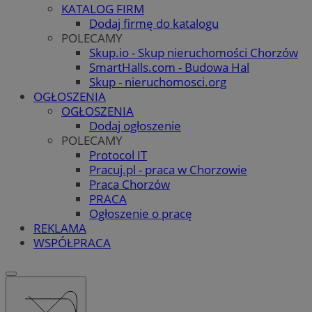
KATALOG FIRM
Dodaj firmę do katalogu
POLECAMY
Skup.io - Skup nieruchomości Chorzów
SmartHalls.com - Budowa Hal
Skup - nieruchomosci.org
OGŁOSZENIA
OGŁOSZENIA
Dodaj ogłoszenie
POLECAMY
Protocol IT
Pracuj.pl - praca w Chorzowie
Praca Chorzów
PRACA
Ogłoszenie o pracę
REKLAMA
WSPÓŁPRACA