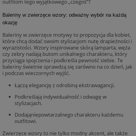
outfitom tego wyjątkowego „czegoś”?
Baleriny w zwierzęce wzory: odważny wybór na każdą
okazję
Baleriny w zwierzęce motywy to propozycja dla kobiet,
które chcą dodać swoim stylizacjom nutę drapieżności i
wyrazistości. Wzory inspirowane skórą lamparta, węża
czy zebry nadają butom unikalnego charakteru, który
przyciąga spojrzenia i podkreśla pewność siebie. Te
baleriny świetnie sprawdzą się zarówno na co dzień, jak
i podczas wieczornych wyjść.
Łączą elegancję z odrobiną ekstrawagancji.
Podkreślają indywidualność i odwagę w
stylizacjach.
Dodająniepowtarzalnego charakteru każdemu
outfitowi.
Zwierzęce wzory to nie tylko modny akcent, ale także