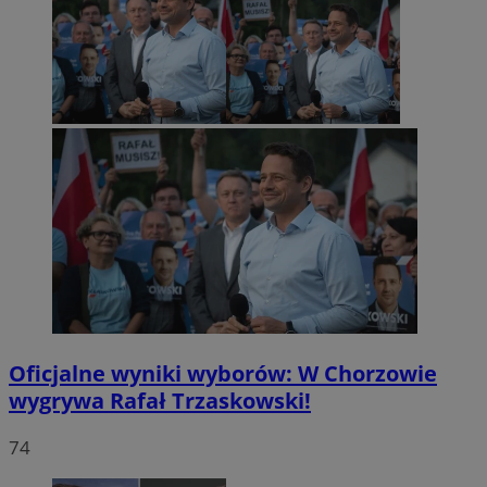
Oficjalne wyniki wyborów: W Chorzowie
wygrywa Rafał Trzaskowski!
74