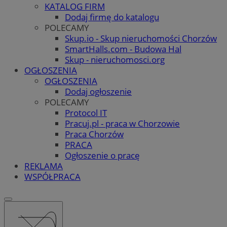
KATALOG FIRM
Dodaj firmę do katalogu
POLECAMY
Skup.io - Skup nieruchomości Chorzów
SmartHalls.com - Budowa Hal
Skup - nieruchomosci.org
OGŁOSZENIA
OGŁOSZENIA
Dodaj ogłoszenie
POLECAMY
Protocol IT
Pracuj.pl - praca w Chorzowie
Praca Chorzów
PRACA
Ogłoszenie o pracę
REKLAMA
WSPÓŁPRACA