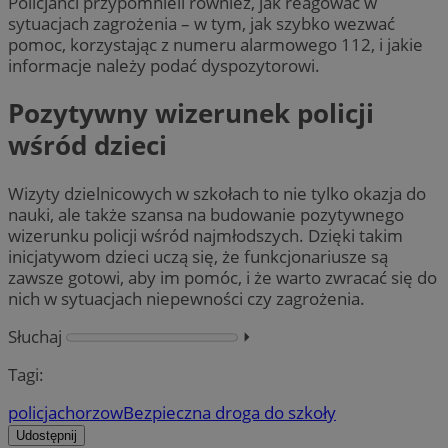
Policjanci przypomnieli również, jak reagować w
sytuacjach zagrożenia – w tym, jak szybko wezwać
pomoc, korzystając z numeru alarmowego 112, i jakie
informacje należy podać dyspozytorowi.
Pozytywny wizerunek policji
wśród dzieci
Wizyty dzielnicowych w szkołach to nie tylko okazja do
nauki, ale także szansa na budowanie pozytywnego
wizerunku policji wśród najmłodszych. Dzięki takim
inicjatywom dzieci uczą się, że funkcjonariusze są
zawsze gotowi, aby im pomóc, i że warto zwracać się do
nich w sytuacjach niepewności czy zagrożenia.
Słuchaj
⏵︎
Tagi:
policja
chorzow
Bezpieczna droga do szkoły
Udostępnij