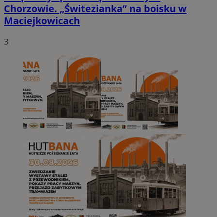
Chorzowie. „Świtezianka” na boisku w
Maciejkowicach
3