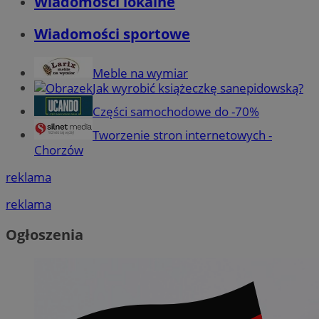
Wiadomości lokalne
Wiadomości sportowe
Meble na wymiar
Jak wyrobić książeczkę sanepidowską?
Części samochodowe do -70%
Tworzenie stron internetowych -
Chorzów
reklama
reklama
Ogłoszenia