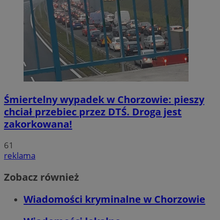
Śmiertelny wypadek w Chorzowie: pieszy
chciał przebiec przez DTŚ. Droga jest
zakorkowana!
61
reklama
Zobacz również
Wiadomości kryminalne w Chorzowie