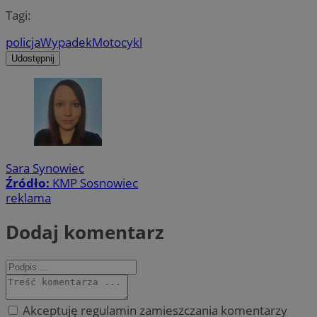
Tagi:
policja
Wypadek
Motocykl
Udostępnij
Sara Synowiec
Źródło:
KMP Sosnowiec
reklama
Dodaj komentarz
Akceptuję regulamin zamieszczania komentarzy