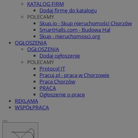
KATALOG FIRM
Dodaj firmę do katalogu
POLECAMY
Skup.io - Skup nieruchomości Chorzów
SmartHalls.com - Budowa Hal
Skup - nieruchomosci.org
OGŁOSZENIA
OGŁOSZENIA
Dodaj ogłoszenie
POLECAMY
Protocol IT
Pracuj.pl - praca w Chorzowie
Praca Chorzów
PRACA
Ogłoszenie o pracę
REKLAMA
WSPÓŁPRACA