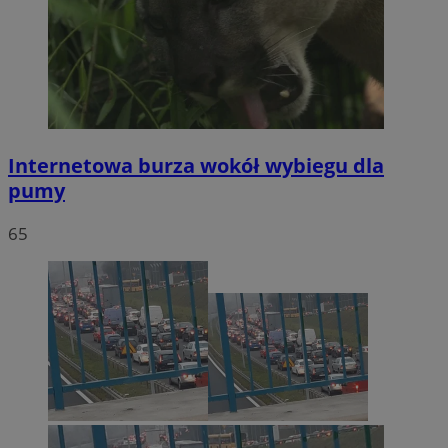
Internetowa burza wokół wybiegu dla
pumy
65