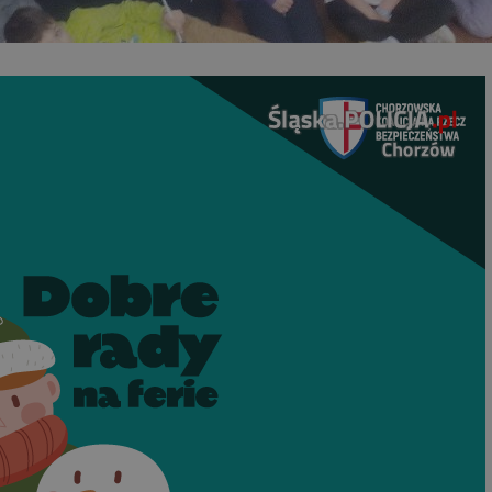
mojchorzow.pl
1 rok
Ten plik cookie przechowuje id
mojchorzow.pl
1 rok
Ten plik cookie przechowuje id
mojchorzow.pl
1 rok
Ten plik cookie przechowuje id
nt
4 tygodnie 2 dni
Ten plik cookie jest używany p
CookieScript
Script.com do zapamiętywania 
mojchorzow.pl
dotyczących zgody użytkownika
Jest to konieczne, aby baner c
Script.com działał poprawnie.
29 minut 53
Ten plik cookie służy do rozróż
Cloudflare Inc.
sekundy
botów. Jest to korzystne dla s
.temu.com
ponieważ umożliwia tworzeni
na temat korzystania z jej wit
METADATA
5 miesięcy 4
Ten plik cookie przechowuje i
YouTube
tygodnie
użytkownika oraz jego prefere
.youtube.com
prywatności podczas korzystan
Rejestruje wybory dotyczące p
Google Privacy Policy
i ustawień zgody, zapewniając 
w kolejnych wizytach. Dzięki 
musi ponownie konfigurować s
co zwiększa wygodę i zgodność
ochrony danych.
Sesja
Rejestruje, który klaster serw
NGINX Inc.
gościa. Jest to używane w kont
bh.contextweb.com
równoważenia obciążenia w ce
doświadczenia użytkownika.