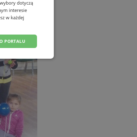
 wybory dotyczą
nym interesie
sz w każdej
DO PORTALU
esklasyfikowane
ane
owanie użytkownika i
j.