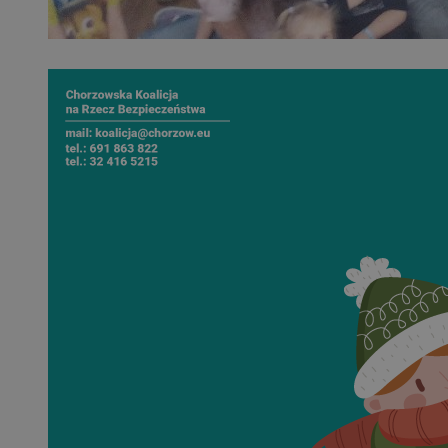
QeSessID
MvSessID
SessID
CookieScriptConse
__cf_bm
VISITOR_PRIVACY_
INGRESSCOOKIE