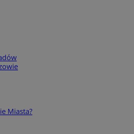
adów
rzowie
ie Miasta?