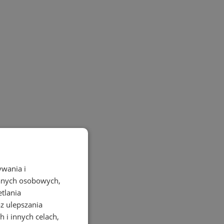
ywania i
danych osobowych,
etlania
az ulepszania
 i innych celach,