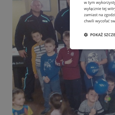
w tym wykorzysty
wyłącznie tej wi
zamiast na zgodz
chwili wycofać s
POKAŻ SZCZ
Niezbędne
Ni
Niezbędne pliki cook
zarządzanie kontem. 
Nazwa