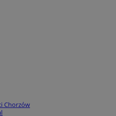
ci Chorzów
l