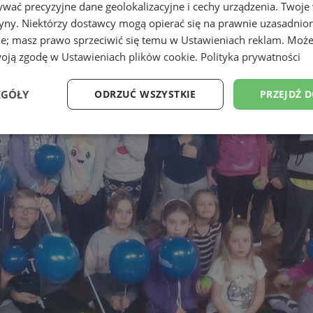
wać precyzyjne dane geolokalizacyjne i cechy urządzenia. Twoje
tryny. Niektórzy dostawcy mogą opierać się na prawnie uzasadnio
ie; masz prawo sprzeciwić się temu w
Ustawieniach reklam
. Może
woją zgodę w
Ustawieniach plików cookie
.
Polityka prywatności
EGÓŁY
ODRZUĆ WSZYSTKIE
PRZEJDŹ 
Wydajność
Targetowanie
Funkcjonalność
Ni
ezbędne
Wydajność
Targetowanie
Funkcjonalność
Niesklasyfikow
ie umożliwiają korzystanie z podstawowych funkcji strony internetowej, takich jak log
Bez niezbędnych plików cookie nie można prawidłowo korzystać ze strony internetowe
Okres
Provider
/
Domena
Opis
przechowywania