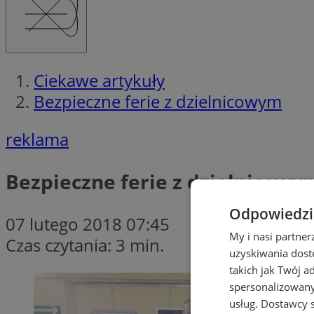
Ciekawe artykuły
Bezpieczne ferie z dzielnicowym
reklama
Bezpieczne ferie z dzielnicowy
Odpowiedzia
07 lutego 2018 07:45
My i nasi partne
Czas czytania: 3 min.
uzyskiwania dost
takich jak Twój a
spersonalizowanyc
usług.
Dostawcy s