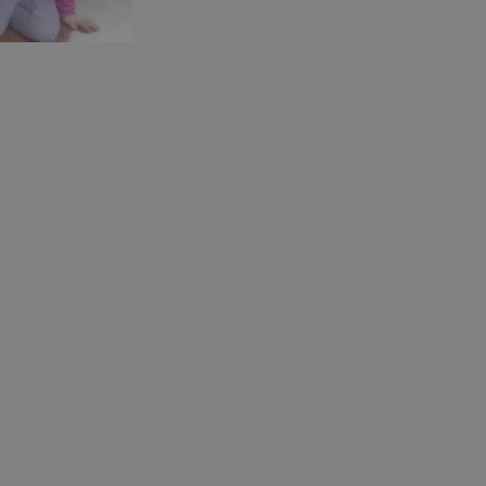
entyfikator sesji.
entyfikator sesji.
entyfikator sesji.
rzez usługę Cookie-
preferencji
 na pliki cookie.
ookie Cookie-
niania ludzi i
trony internetowej,
e ważnych raportów
ryny internetowej.
nformacje o zgodzie
ncjach dotyczących
ia z witryny.
olityki prywatności
ich przestrzeganie
temu użytkownik nie
woich preferencji,
 z regulacjami
erów obsługuje
ekście
lu optymalizacji