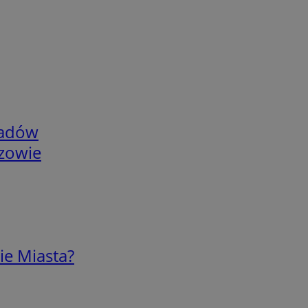
adów
rzowie
ie Miasta?