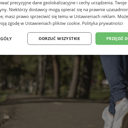
wać precyzyjne dane geolokalizacyjne i cechy urządzenia. Twoje
tryny. Niektórzy dostawcy mogą opierać się na prawnie uzasadnio
ie; masz prawo sprzeciwić się temu w
Ustawieniach reklam
. Może
woją zgodę w
Ustawieniach plików cookie
.
Polityka prywatności
EGÓŁY
ODRZUĆ WSZYSTKIE
PRZEJDŹ 
Wydajność
Targetowanie
Funkcjonalność
Ni
ezbędne
Wydajność
Targetowanie
Funkcjonalność
Niesklasyfikow
ie umożliwiają korzystanie z podstawowych funkcji strony internetowej, takich jak log
Bez niezbędnych plików cookie nie można prawidłowo korzystać ze strony internetowe
Okres
Provider
/
Domena
Opis
przechowywania