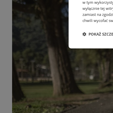
w tym wykorzysty
wyłącznie tej wi
zamiast na zgodz
chwili wycofać s
POKAŻ SZCZ
Niezbędne
Ni
Niezbędne pliki cook
zarządzanie kontem. 
Nazwa