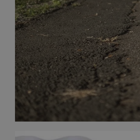
QeSessID
MvSessID
SessID
CookieScriptConse
__cf_bm
VISITOR_PRIVACY_
INGRESSCOOKIE