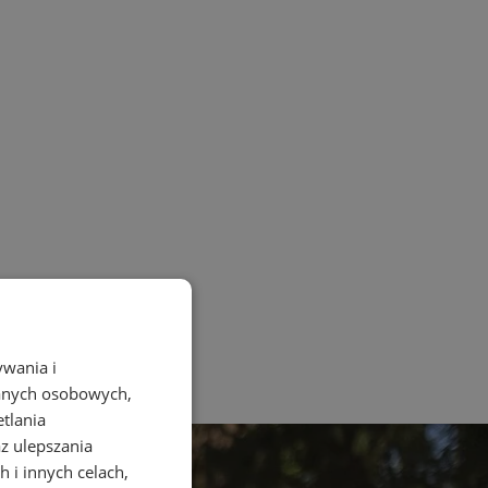
ywania i
danych osobowych,
etlania
az ulepszania
 i innych celach,