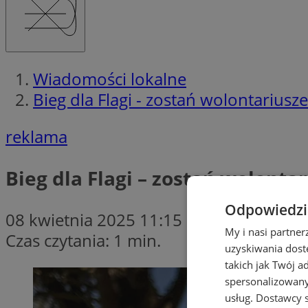
Wiadomości lokalne
Bieg dla Flagi - zostań wolontariusz
reklama
Bieg dla Flagi – zostań wolonta
Odpowiedzia
08 kwietnia 2025 11:15
My i nasi partne
Czas czytania: 1 min.
uzyskiwania dost
takich jak Twój a
spersonalizowanyc
usług.
Dostawcy s