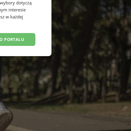
 wybory dotyczą
nym interesie
sz w każdej
DO PORTALU
esklasyfikowane
ane
owanie użytkownika i
j.