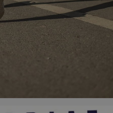
entyfikator sesji.
entyfikator sesji.
entyfikator sesji.
rzez usługę Cookie-
preferencji
 na pliki cookie.
ookie Cookie-
niania ludzi i
trony internetowej,
e ważnych raportów
ryny internetowej.
nformacje o zgodzie
ncjach dotyczących
ia z witryny.
olityki prywatności
ich przestrzeganie
temu użytkownik nie
woich preferencji,
 z regulacjami
erów obsługuje
ekście
lu optymalizacji