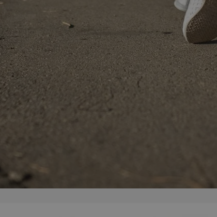
mojchorzow.pl
1 rok
Ten plik cookie przechowuje id
mojchorzow.pl
1 rok
Ten plik cookie przechowuje id
mojchorzow.pl
1 rok
Ten plik cookie przechowuje id
nt
4 tygodnie 2 dni
Ten plik cookie jest używany p
CookieScript
Script.com do zapamiętywania 
mojchorzow.pl
dotyczących zgody użytkownika
Jest to konieczne, aby baner c
Script.com działał poprawnie.
29 minut 53
Ten plik cookie służy do rozróż
Cloudflare Inc.
sekundy
botów. Jest to korzystne dla s
.temu.com
ponieważ umożliwia tworzeni
na temat korzystania z jej wit
METADATA
5 miesięcy 4
Ten plik cookie przechowuje i
YouTube
tygodnie
użytkownika oraz jego prefere
.youtube.com
prywatności podczas korzystan
Rejestruje wybory dotyczące p
Google Privacy Policy
i ustawień zgody, zapewniając 
w kolejnych wizytach. Dzięki 
musi ponownie konfigurować s
co zwiększa wygodę i zgodność
ochrony danych.
Sesja
Rejestruje, który klaster serw
NGINX Inc.
gościa. Jest to używane w kont
bh.contextweb.com
równoważenia obciążenia w ce
doświadczenia użytkownika.