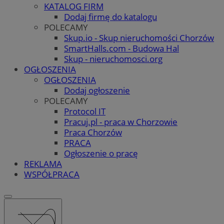
KATALOG FIRM
Dodaj firmę do katalogu
POLECAMY
Skup.io - Skup nieruchomości Chorzów
SmartHalls.com - Budowa Hal
Skup - nieruchomosci.org
OGŁOSZENIA
OGŁOSZENIA
Dodaj ogłoszenie
POLECAMY
Protocol IT
Pracuj.pl - praca w Chorzowie
Praca Chorzów
PRACA
Ogłoszenie o pracę
REKLAMA
WSPÓŁPRACA