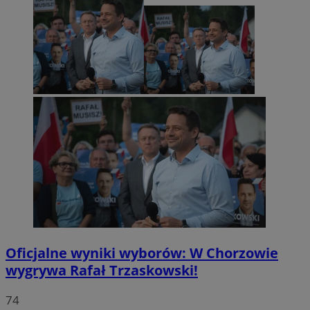
Oficjalne wyniki wyborów: W Chorzowie
wygrywa Rafał Trzaskowski!
74