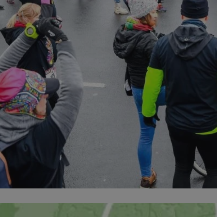
mojchorzow.pl
1 rok
Ten plik cookie przecho
sesji.
mojchorzow.pl
1 rok
Ten plik cookie przecho
sesji.
mojchorzow.pl
1 rok
Ten plik cookie przecho
sesji.
29 minut 59
Ten plik cookie służy do 
Cloudflare Inc.
sekund
botów. Jest to korzystne
.x.com
internetowej, ponieważ
tworzenie ważnych rap
korzystania z jej witryn
.rfihub.com
Sesja
Ten plik cookie jest uż
przechowywania zgody 
odniesieniu do usług śl
rejestruje, czy użytkow
na usługi śledzenia lub 
Google Privacy Policy
23 godziny
Ten plik cookie służy d
Cloudflare, Inc.
obciążenia i identyfikac
www.ratujemyzwierzaki.pl
w sieci. Pomaga w zape
doświadczenia użytkown
użytkowników poprzez 
i routing użytkowników
serwerów.
Sesja
Rejestruje, który klaste
NGINX Inc.
obsługuje gościa. Jest 
bh.contextweb.com