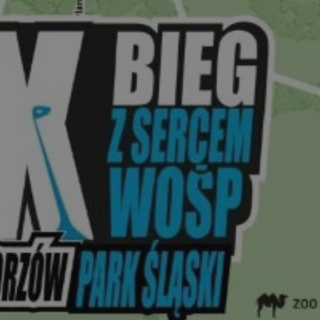
a obciążenia w
iadczenia
wuje informacje o
az jego
ych prywatności
tryny. Rejestruje
ki prywatności i
ając ich
ych wizytach. Dzięki
usi ponownie
ferencji, co
ość z regulacjami
ywany do
u zgody
cookie w bieżącej
rozróżniania ludzi i
 dla strony
 umożliwia
ortów na temat
y internetowej.
ywany przez usługę
apamiętywania
h zgody użytkownika
 konieczne, aby baner
m działał