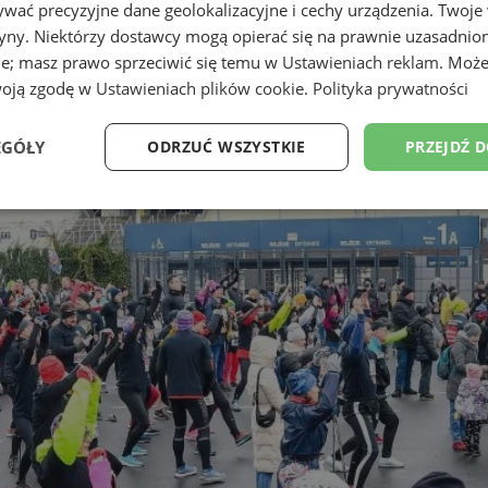
wać precyzyjne dane geolokalizacyjne i cechy urządzenia. Twoje
tryny. Niektórzy dostawcy mogą opierać się na prawnie uzasadnio
ie; masz prawo sprzeciwić się temu w
Ustawieniach reklam
. Może
woją zgodę w
Ustawieniach plików cookie
.
Polityka prywatności
EGÓŁY
ODRZUĆ WSZYSTKIE
PRZEJDŹ 
Wydajność
Targetowanie
Funkcjonalność
Ni
ezbędne
Wydajność
Targetowanie
Funkcjonalność
Niesklasyfikow
ie umożliwiają korzystanie z podstawowych funkcji strony internetowej, takich jak log
Bez niezbędnych plików cookie nie można prawidłowo korzystać ze strony internetowe
Okres
Provider
/
Domena
Opis
przechowywania