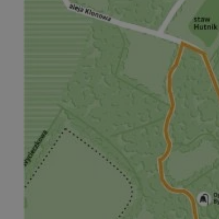
VISITOR_PRIVACY_
gdpr
__cf_bm
CookieScriptConse