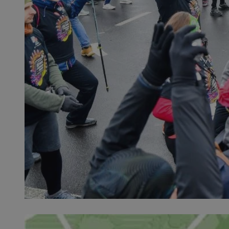
QeSessID
MvSessID
SessID
__cf_bm
euds
__cflb
INGRESSCOOKIE