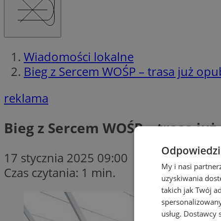
Wiadomości lokalne
Bieg z Sercem WOŚP – trasa już opu
reklama
Bieg z Sercem WOŚP – trasa już
Odpowiedzia
17 stycznia 2025 09:00
My i nasi partne
Czas czytania: 1 min.
uzyskiwania dost
takich jak Twój a
spersonalizowanyc
usług.
Dostawcy s