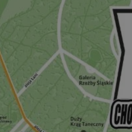
kontekście równoważeni
celu optymalizacji dośw
użytkownika.
METADATA
5 miesięcy 4
Ten plik cookie przecho
YouTube
tygodnie
zgodzie użytkownika or
.youtube.com
preferencjach dotycząc
podczas korzystania z wi
wybory dotyczące polity
ustawień zgody, zapewni
przestrzeganie w kolejn
temu użytkownik nie m
konfigurować swoich pre
zwiększa wygodę i zgodn
ochrony danych.
.contextweb.com
4 tygodnie 2 dni
Ten plik cookie jest uż
przechowywania status
użytkownika dla plików 
domenie.
29 minut 59
Ten plik cookie służy do 
Cloudflare Inc.
sekund
botów. Jest to korzystne
.linkedin.com
internetowej, ponieważ
tworzenie ważnych rap
korzystania z jej witryn
nt
4 tygodnie 2 dni
Ten plik cookie jest uż
CookieScript
Cookie-Script.com do z
mojchorzow.pl
preferencji dotyczącyc
na pliki cookie. Jest to
cookie Cookie-Script.co