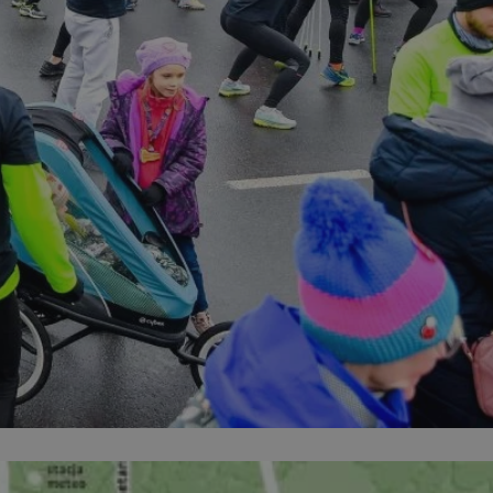
wuje identyfikator
wuje identyfikator
wuje identyfikator
rozróżniania ludzi i
 dla strony
 umożliwia
ortów na temat
y internetowej.
ywany do
użytkownika w
edzenia. Zazwyczaj
nik zdecydował się
reklamy.
o bilansowania
ji zaufanego ruchu
wnieniu spójnego
ików usług i
zarządzanie ruchem
 do konkretnych
r serwerów
to używane w