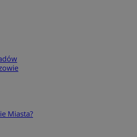
adów
rzowie
ie Miasta?