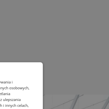
ywania i
danych osobowych,
etlania
az ulepszania
 i innych celach,