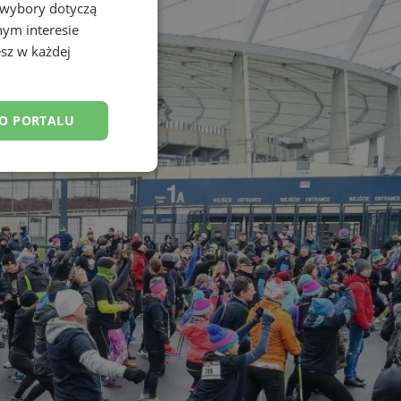
 wybory dotyczą
nym interesie
sz w każdej
DO PORTALU
esklasyfikowane
ane
owanie użytkownika i
j.