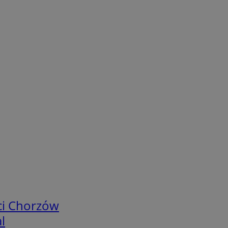
ci Chorzów
l