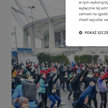
w tym wykorzysty
wyłącznie tej wi
zamiast na zgodz
chwili wycofać s
POKAŻ SZCZ
Niezbędne
Ni
Niezbędne pliki cook
zarządzanie kontem. 
Nazwa