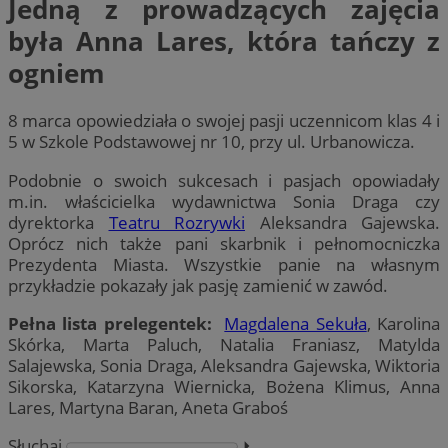
Jedną z prowadzących zajęcia
była Anna Lares, która tańczy z
ogniem
8 marca opowiedziała o swojej pasji uczennicom klas 4 i
5 w Szkole Podstawowej nr 10, przy ul. Urbanowicza.
Podobnie o swoich sukcesach i pasjach opowiadały
m.in. właścicielka wydawnictwa Sonia Draga czy
dyrektorka
Teatru Rozrywki
Aleksandra Gajewska.
Oprócz nich także pani skarbnik i pełnomocniczka
Prezydenta Miasta. Wszystkie panie na własnym
przykładzie pokazały jak pasję zamienić w zawód.
Pełna lista prelegentek:
Magdalena Sekuła
, Karolina
Skórka, Marta Paluch, Natalia Franiasz, Matylda
Salajewska, Sonia Draga, Aleksandra Gajewska, Wiktoria
Sikorska, Katarzyna Wiernicka, Bożena Klimus, Anna
Lares, Martyna Baran, Aneta Graboś
Słuchaj
⏵︎