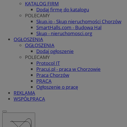
KATALOG FIRM
Dodaj firmę do katalogu
POLECAMY
Skup.io - Skup nieruchomości Chorzów
SmartHalls.com - Budowa Hal
Skup - nieruchomosci.org
OGŁOSZENIA
OGŁOSZENIA
Dodaj ogłoszenie
POLECAMY
Protocol IT
Pracuj.pl - praca w Chorzowie
Praca Chorzów
PRACA
Ogłoszenie o pracę
REKLAMA
WSPÓŁPRACA