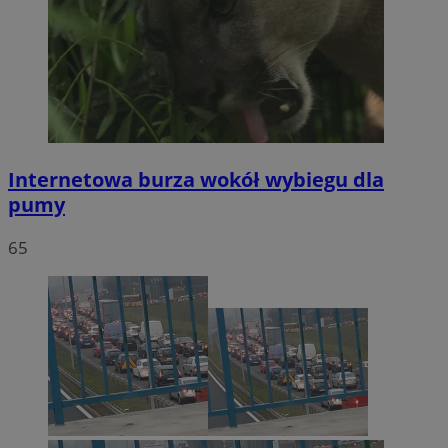
Internetowa burza wokół wybiegu dla
pumy
65