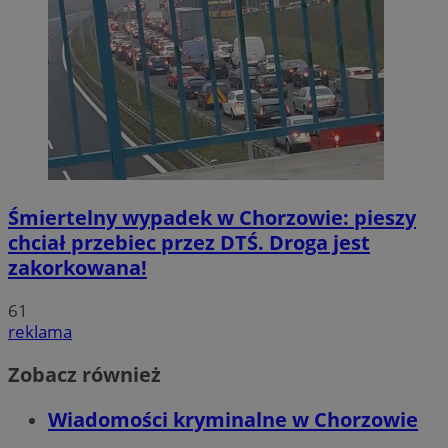
Śmiertelny wypadek w Chorzowie: pieszy
chciał przebiec przez DTŚ. Droga jest
zakorkowana!
61
reklama
Zobacz również
Wiadomości kryminalne w Chorzowie