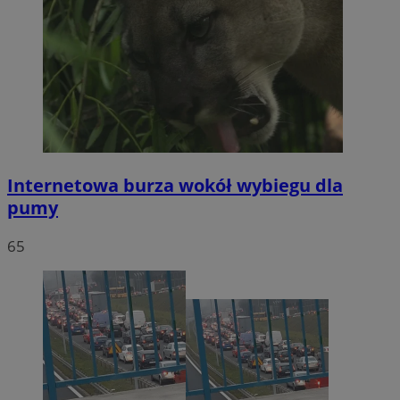
Internetowa burza wokół wybiegu dla
pumy
65