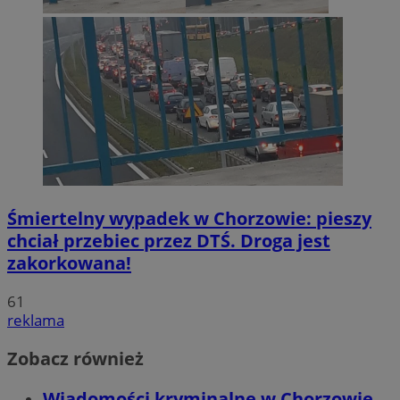
Śmiertelny wypadek w Chorzowie: pieszy
chciał przebiec przez DTŚ. Droga jest
zakorkowana!
61
reklama
Zobacz również
Wiadomości kryminalne w Chorzowie