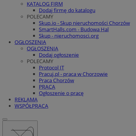
KATALOG FIRM
Dodaj firmę do katalogu
POLECAMY
Skup.io - Skup nieruchomości Chorzów
SmartHalls.com - Budowa Hal
Skup - nieruchomosci.org
OGŁOSZENIA
OGŁOSZENIA
Dodaj ogłoszenie
POLECAMY
Protocol IT
Pracuj.pl - praca w Chorzowie
Praca Chorzów
PRACA
Ogłoszenie o pracę
REKLAMA
WSPÓŁPRACA