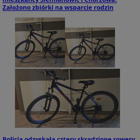
Założono zbiórki na wsparcie rodzin
Policja odzyskała cztery skradzione rowery.