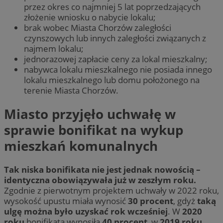
przez okres co najmniej 5 lat poprzedzających
złożenie wniosku o nabycie lokalu;
brak wobec Miasta Chorzów zaległości
czynszowych lub innych zaległości związanych z
najmem lokalu;
jednorazowej zapłacie ceny za lokal mieszkalny;
nabywca lokalu mieszkalnego nie posiada innego
lokalu mieszkalnego lub domu położonego na
terenie Miasta Chorzów.
Miasto przyjęło uchwałę w
sprawie bonifikat na wykup
mieszkań komunalnych
Tak niska bonifikata nie jest jednak nowością –
identyczna obowiązywała już w zeszłym roku.
Zgodnie z pierwotnym projektem uchwały w 2022 roku,
wysokość upustu miała wynosić
30 procent
, gdyż
taką
ulgę można było uzyskać rok wcześniej
. W
2020
roku
bonifikata wynosiła
40 procent
, w
2019 roku