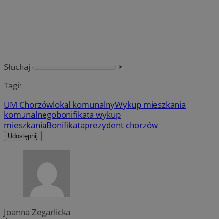
Słuchaj
⏵︎
Tagi:
UM Chorzów
lokal komunalny
Wykup mieszkania
komunalnego
bonifikata wykup
mieszkania
Bonifikata
prezydent chorzów
Udostępnij
Joanna Zegarlicka