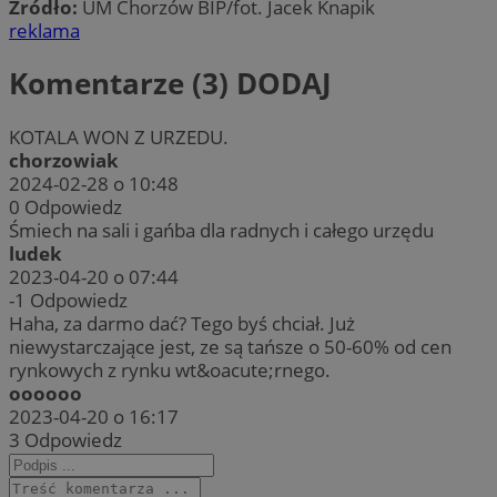
Źródło:
UM Chorzów BIP/fot. Jacek Knapik
reklama
Komentarze (3)
DODAJ
KOTALA WON Z URZEDU.
chorzowiak
2024-02-28 o 10:48
0
Odpowiedz
Śmiech na sali i gańba dla radnych i całego urzędu
ludek
2023-04-20 o 07:44
-1
Odpowiedz
Haha, za darmo dać? Tego byś chciał. Już
niewystarczające jest, ze są tańsze o 50-60% od cen
rynkowych z rynku wt&oacute;rnego.
oooooo
2023-04-20 o 16:17
3
Odpowiedz