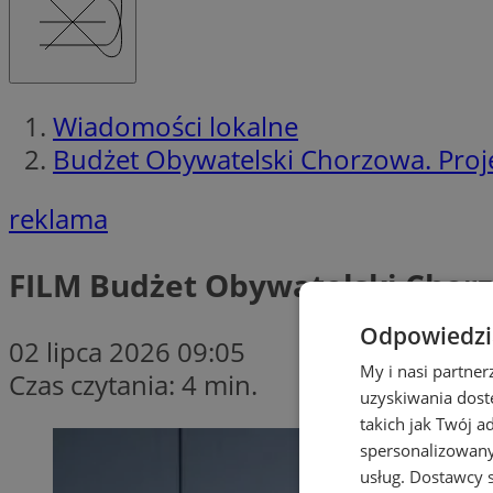
Wiadomości lokalne
Budżet Obywatelski Chorzowa. Proje
reklama
FILM
Budżet Obywatelski Chorzo
Odpowiedzia
02 lipca 2026 09:05
My i nasi partne
Czas czytania: 4 min.
uzyskiwania dost
takich jak Twój a
spersonalizowanyc
usług.
Dostawcy s