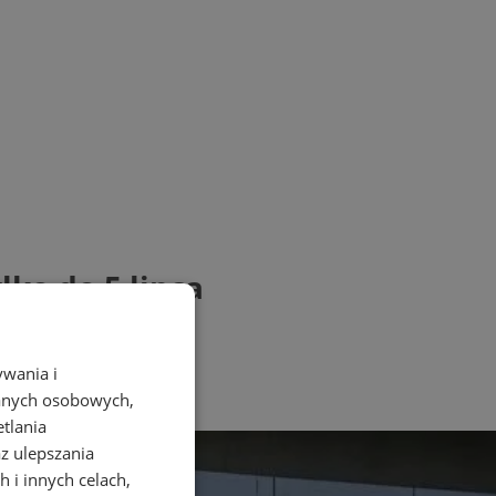
ko do 5 lipca
ywania i
danych osobowych,
etlania
az ulepszania
 i innych celach,