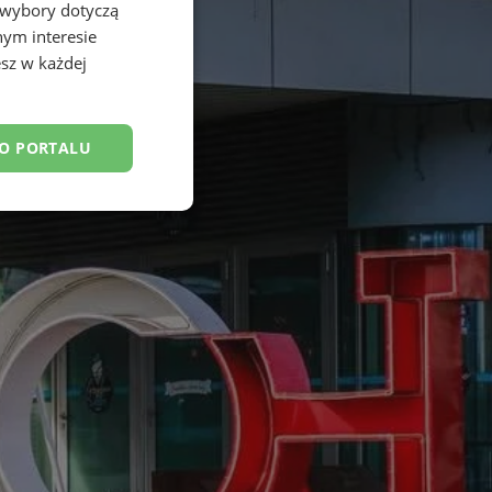
 wybory dotyczą
nym interesie
sz w każdej
DO PORTALU
esklasyfikowane
ane
owanie użytkownika i
j.