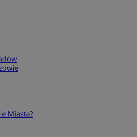
adów
rzowie
ie Miasta?