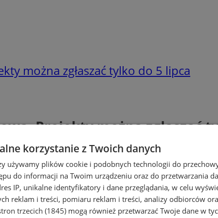
kty można zgłaszać tylko do 5 lipca
wa. Projekty można zgłaszać tyl
lne korzystanie z Twoich danych
rzy używamy plików cookie i podobnych technologii do przechow
ępu do informacji na Twoim urządzeniu oraz do przetwarzania 
dres IP, unikalne identyfikatory i dane przeglądania, w celu wyświ
h reklam i treści, pomiaru reklam i treści, analizy odbiorców or
tron trzecich (1845)
mogą również przetwarzać Twoje dane w tych