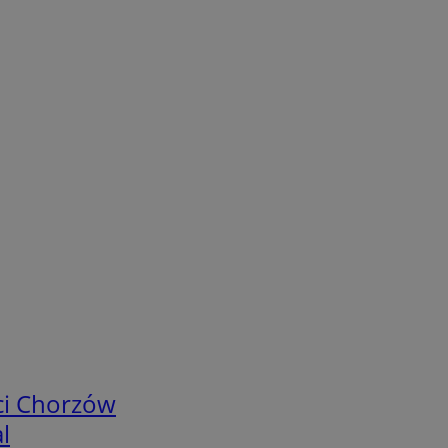
ci Chorzów
l