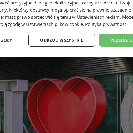
wać precyzyjne dane geolokalizacyjne i cechy urządzenia. Twoje
tryny. Niektórzy dostawcy mogą opierać się na prawnie uzasadnio
ie; masz prawo sprzeciwić się temu w
Ustawieniach reklam
. Może
woją zgodę w
Ustawieniach plików cookie
.
Polityka prywatności
EGÓŁY
ODRZUĆ WSZYSTKIE
PRZEJDŹ 
Wydajność
Targetowanie
Funkcjonalność
Ni
ezbędne
Wydajność
Targetowanie
Funkcjonalność
Niesklasyfikow
ie umożliwiają korzystanie z podstawowych funkcji strony internetowej, takich jak log
Bez niezbędnych plików cookie nie można prawidłowo korzystać ze strony internetowe
Okres
Provider
/
Domena
Opis
przechowywania