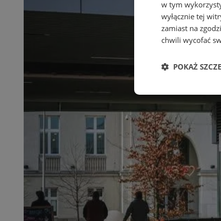
w tym wykorzysty
wyłącznie tej wi
zamiast na zgodz
chwili wycofać s
POKAŻ SZCZ
Niezbędne
Ni
Niezbędne pliki cook
zarządzanie kontem. 
Nazwa