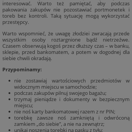
interesować. Warto też pamiętać, aby podczas
pakowania zakupów nie pozostawiać portmonetek i
toreb bez kontroli. Taką sytuację mogą wykorzystać
przestępcy.
Warto wspomnieć, że uwagę złodziei zwracają przede
wszystkim osoby roztargnione bądź nietrzeźwe.
Czasem obserwują kogoś przez dłuższy czas – w banku,
sklepie, przed bankomatem, a potem w dogodnej dla
siebie chwili okradają.
Przypominamy:
nie zostawiaj wartościowych przedmiotów w
widocznym miejscu w samochodzie;
podczas zakupów pilnuj swojego bagażu;
trzymaj pieniądze i dokumenty w bezpiecznym
miejscu;
nie noś karty bankomatowej razem z nr PIN;
torebkę zawsze noś zamkniętą i odwróconą
zamkiem „do siebie”, a nie na zewnątrz;
unikaj noszenia torebki na pasku z tyłu;