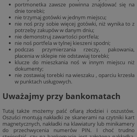
portmonetka zawsze powinna znajdować się na
dnie torebki;
nie trzymaj gotówki w jednym miejscu;
nie noś przy sobie więcej gotówki, niż wynika to z
potrzeby zakupów w danym dniu;
nie demonstruj zawartości portfela;
nie noś portfela w tylnej kieszeni spodni;
podczas przymierzania rzeczy, pakowania,
płacenia w sklepie nie odstawiaj torebki;
klucze do mieszkania noś w innym miejscu niż
dokumenty;
nie zostawiaj torebki na wieszaku , oparciu krzesła
w punktach usługowych.
Uważajmy przy bankomatach
Tutaj także możemy paść ofiarą złodziei i oszustów.
Oszuści montują nakładki ze skanerami na czytniki kart
magnetycznych, nakładki na klawiatury lub minikamery
do przechwycenia numerów PIN. I choć trudno
stwierdzić, czy na bankomacie jest założona nakładka,