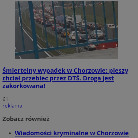
Śmiertelny wypadek w Chorzowie: pieszy
chciał przebiec przez DTŚ. Droga jest
zakorkowana!
61
reklama
Zobacz również
Wiadomości kryminalne w Chorzowie