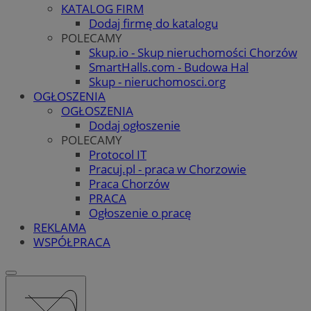
KATALOG FIRM
Dodaj firmę do katalogu
POLECAMY
Skup.io - Skup nieruchomości Chorzów
SmartHalls.com - Budowa Hal
Skup - nieruchomosci.org
OGŁOSZENIA
OGŁOSZENIA
Dodaj ogłoszenie
POLECAMY
Protocol IT
Pracuj.pl - praca w Chorzowie
Praca Chorzów
PRACA
Ogłoszenie o pracę
REKLAMA
WSPÓŁPRACA