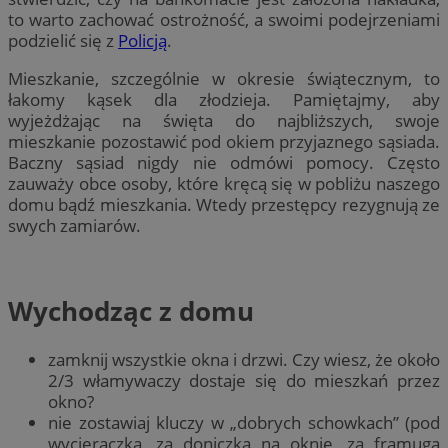
to warto zachować ostrożność, a swoimi podejrzeniami
podzielić się z
Policją
.
Mieszkanie, szczególnie w okresie świątecznym, to
łakomy kąsek dla złodzieja. Pamiętajmy, aby
wyjeżdżając na święta do najbliższych, swoje
mieszkanie pozostawić pod okiem przyjaznego sąsiada.
Baczny sąsiad nigdy nie odmówi pomocy. Często
zauważy obce osoby, które kręcą się w pobliżu naszego
domu bądź mieszkania. Wtedy przestępcy rezygnują ze
swych zamiarów.
Wychodząc z domu
zamknij wszystkie okna i drzwi. Czy wiesz, że około
2/3 włamywaczy dostaje się do mieszkań przez
okno?
nie zostawiaj kluczy w „dobrych schowkach” (pod
wycieraczką, za doniczką na oknie, za framugą