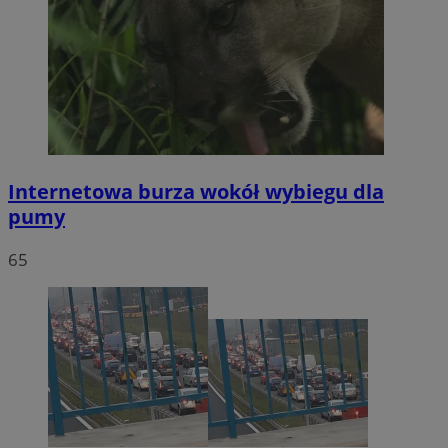
Internetowa burza wokół wybiegu dla
pumy
65