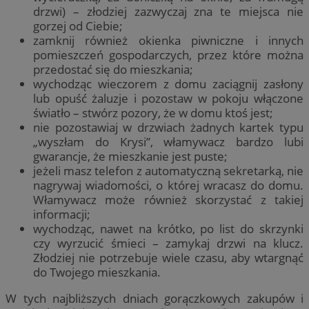
drzwi) – złodziej zazwyczaj zna te miejsca nie
gorzej od Ciebie;
zamknij również okienka piwniczne i innych
pomieszczeń gospodarczych, przez które można
przedostać się do mieszkania;
wychodząc wieczorem z domu zaciągnij zasłony
lub opuść żaluzje i pozostaw w pokoju włączone
światło – stwórz pozory, że w domu ktoś jest;
nie pozostawiaj w drzwiach żadnych kartek typu
„wyszłam do Krysi”, włamywacz bardzo lubi
gwarancje, że mieszkanie jest puste;
jeżeli masz telefon z automatyczną sekretarką, nie
nagrywaj wiadomości, o której wracasz do domu.
Włamywacz może również skorzystać z takiej
informacji;
wychodząc, nawet na krótko, po list do skrzynki
czy wyrzucić śmieci – zamykaj drzwi na klucz.
Złodziej nie potrzebuje wiele czasu, aby wtargnąć
do Twojego mieszkania.
W tych najbliższych dniach gorączkowych zakupów i