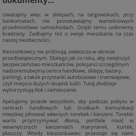
Uważajmy więc w sklepach, na targowiskach, przy
bankomatach, nie pozostawiajmy wartościowych
przedmiotóww samochodach. Dzięki temu unikniemy
kradzieży. Zadbajmy też o swoje mieszkania na czas
naszej nieobecności.
Kieszonkowcy nie próżnują, zwłaszcza w okresie
przedświątecznym. Dlatego jak co roku, aby zwiększyć
bezpieczeństwo mieszkańców, policjanci szczególnym
nadzoremobejmą centra handlowe, sklepy, bazary,
parkingi, a także przystanki autobusowe i tramwajowe,
czyli miejsca dużych skupisk ludzi. Tutaj złodzieje
wykorzystują tłok i zamieszanie.
Apelujemy przede wszystkim, aby podczas pobytu w
centrach handlowych lub środkach komunikacji
miejskiej pilnować własnych torebek i kieszeni. Torebki
warto przytrzymywać dłonią, portfele nosić w
wewnętrznych kieszeniach marynarek, kurtek,
płaszczy. Wtedy kieszonkowiec przestaje się nami